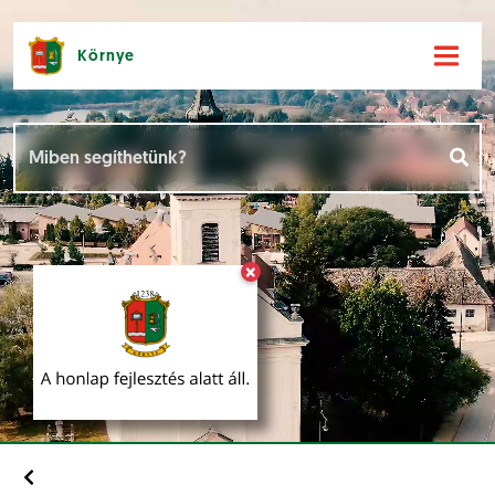
Környe
Hírek [
]
Események [
]
×
Dokumentumok [
]
Aloldalak [
]