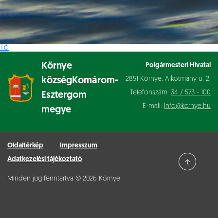
Tó
Környe
Polgármesteri Hivatal
2851 Környe, Alkotmány u. 2.
község
Komárom-
Telefonszám:
34 / 573 - 100
Esztergom
E-mail:
info@kornye.hu
megye
Oldaltérkép
Impresszum
Adatkezelési tájékoztató
Minden jog fenntartva © 2026 Környe