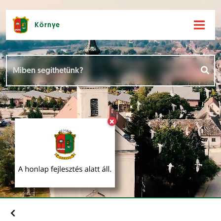
Környe
Hírek [
]
Események [
]
×
Dokumentumok [
]
Aloldalak [
]