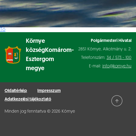
Tó
Környe
Polgármesteri Hivatal
2851 Környe, Alkotmány u. 2.
község
Komárom-
Telefonszám:
34 / 573 - 100
Esztergom
E-mail:
info@kornye.hu
megye
Oldaltérkép
Impresszum
Adatkezelési tájékoztató
Minden jog fenntartva © 2026 Környe