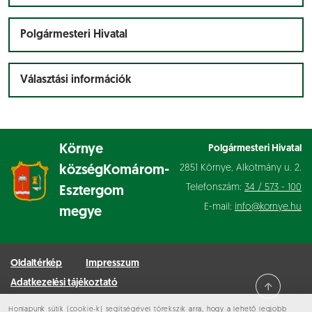
Polgármesteri Hivatal
Választási információk
Környe
Polgármesteri Hivatal
2851 Környe, Alkotmány u. 2.
község
Komárom-
Telefonszám:
34 / 573 - 100
Esztergom
E-mail:
info@kornye.hu
megye
Oldaltérkép
Impresszum
Adatkezelési tájékoztató
Minden jog fenntartva © 2026 Környe
Honlapunk sütik (cookie-k) segítségével törekszik arra, hogy a lehető legjobb