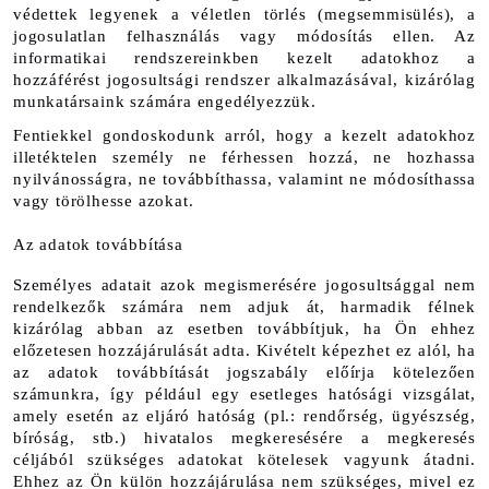
védettek legyenek a véletlen törlés (megsemmisülés), a 
jogosulatlan felhasználás vagy módosítás ellen. Az 
informatikai rendszereinkben kezelt adatokhoz a 
hozzáférést jogosultsági rendszer alkalmazásával, kizárólag 
munkatársaink számára engedélyezzük.
Fentiekkel gondoskodunk arról, hogy a kezelt adatokhoz 
illetéktelen személy ne férhessen hozzá, ne hozhassa 
nyilvánosságra, ne továbbíthassa, valamint ne módosíthassa 
vagy törölhesse azokat.
Az adatok továbbítása
Személyes adatait azok megismerésére jogosultsággal nem 
rendelkezők számára nem adjuk át, harmadik félnek 
kizárólag abban az esetben továbbítjuk, ha Ön ehhez 
előzetesen hozzájárulását adta. Kivételt képezhet ez alól, ha 
az adatok továbbítását jogszabály előírja kötelezően 
számunkra, így például egy esetleges hatósági vizsgálat, 
amely esetén az eljáró hatóság (pl.: rendőrség, ügyészség, 
bíróság, stb.) hivatalos megkeresésére a megkeresés 
céljából szükséges adatokat kötelesek vagyunk átadni. 
Ehhez az Ön külön hozzájárulása nem szükséges, mivel ez 