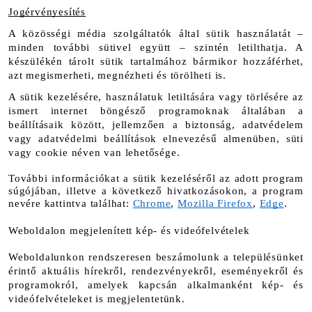
Jogérvényesítés
A közösségi média szolgáltatók által sütik használatát – 
minden további sütivel együtt – szintén letilthatja. A 
készülékén tárolt sütik tartalmához bármikor hozzáférhet, 
azt megismerheti, megnézheti és törölheti is.
A sütik kezelésére, használatuk letiltására vagy törlésére az 
ismert internet böngésző programoknak általában a 
beállításaik között, jellemzően a biztonság, adatvédelem 
vagy adatvédelmi beállítások elnevezésű almenüben, süti 
vagy cookie néven van lehetősége. 
További információkat a sütik kezeléséről az adott program 
súgójában, illetve a következő hivatkozásokon, a program 
nevére kattintva találhat: 
Chrome
, 
Mozilla Firefox
, 
Edge
.
Weboldalon megjelenített kép- és videófelvételek
Weboldalunkon rendszeresen beszámolunk a településünket 
érintő aktuális hírekről, rendezvényekről, eseményekről és 
programokról, amelyek kapcsán alkalmanként kép- és 
videófelvételeket is megjelentetünk.