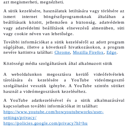
azt megismerheti, megnézheti.
A sütik kezelésére, használatuk letiltására vagy törlésére az 
ismert internet böngészőprogramoknak általában a 
beállításaik között, jellemzően a biztonság, adatvédelem 
vagy adatvédelmi beállítások elnevezésű almenüben, süti 
vagy cookie néven van lehetősége. 
További információkat a sütik kezeléséről az adott program 
súgójában, illetve a következő hivatkozásokon, a program 
nevére kattintva találhat: 
Chrome
, 
Mozilla Firefox
, 
Edge
.
Közösségi média szolgáltatások által alkalmazott sütik
A weboldalunkon megosztásra kerülő videófelvételek 
tárolására és kezelésére a YouTube videómegosztó 
szolgáltatást vesszük igénybe. A YouTube szintén sütiket 
használ a videómegosztások kezeléséhez.
A YouTube adatkezelésével és a sütik alkalmazásával 
kapcsolatban további információkat itt találhat:
https://www.youtube.com/howyoutubeworks/user-
settings/privacy/
https://policies.google.com/privacy?hl=hu