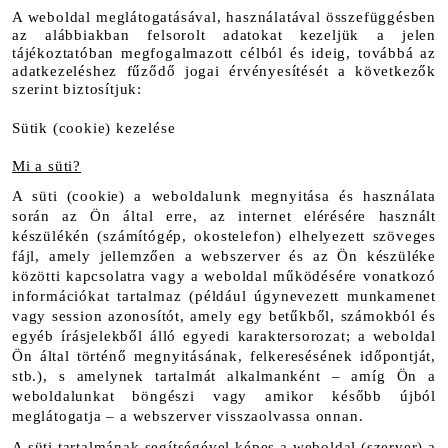
A weboldal meglátogatásával, használatával összefüggésben 
az alábbiakban felsorolt adatokat kezeljük a jelen 
tájékoztatóban megfogalmazott célból és ideig, továbbá az 
adatkezeléshez fűződő jogai érvényesítését a következők 
szerint biztosítjuk:
Sütik (cookie) kezelése
Mi a süti?
A süti (cookie) a weboldalunk megnyitása és használata 
során az Ön által erre, az internet elérésére használt 
készülékén (számítógép, okostelefon) elhelyezett szöveges 
fájl, amely jellemzően a webszerver és az Ön készüléke 
közötti kapcsolatra vagy a weboldal működésére vonatkozó 
információkat tartalmaz (például úgynevezett munkamenet 
vagy session azonosítót, amely egy betűkből, számokból és 
egyéb írásjelekből álló egyedi karaktersorozat; a weboldal 
Ön által történő megnyitásának, felkeresésének időpontját, 
stb.), s amelynek tartalmát alkalmanként – amíg Ön a 
weboldalunkat böngészi vagy amikor később újból 
meglátogatja – a webszerver visszaolvassa onnan. 
A süti tartalmának segítségével képes a weboldal (szerver) a 