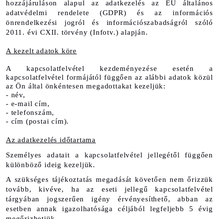
hozzájáruláson alapul az adatkezelés az EU általános 
adatvédelmi rendelete (GDPR) és az információs 
önrendelkezési jogról és információszabadságról szóló 
2011. évi CXII. törvény (Infotv.) alapján.
A kezelt adatok köre
A kapcsolatfelvétel kezdeményezése esetén a 
kapcsolatfelvétel formájától függően az alábbi adatok közül 
az Ön által önkéntesen megadottakat kezeljük:
- név,
- e-mail cím,
- telefonszám,
- cím (postai cím).
Az adatkezelés időtartama
Személyes adatait a kapcsolatfelvétel jellegétől függően 
különböző ideig kezeljük. 
A szükséges tájékoztatás megadását követően nem őrizzük 
tovább, kivéve, ha az eseti jellegű kapcsolatfelvétel 
tárgyában jogszerűen igény érvényesíthető, abban az 
esetben annak igazolhatósága céljából legfeljebb 5 évig 
megőrizhetjük.