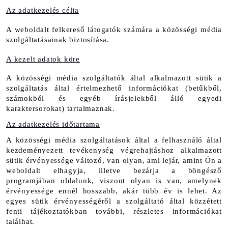
Az adatkezelés célja
A weboldalt felkereső látogatók számára a közösségi média 
szolgáltatásainak biztosítása.
A kezelt adatok köre
A közösségi média szolgáltatók által alkalmazott sütik a 
szolgáltatás által értelmezhető információkat (betűkből, 
számokból és egyéb írásjelekből álló egyedi 
karaktersorokat) tartalmaznak. 
Az adatkezelés időtartama
A közösségi média szolgáltatások által a felhasználó által 
kezdeményezett tevékenység végrehajtáshoz alkalmazott 
sütik érvényessége változó, van olyan, ami lejár, amint Ön a 
weboldalt elhagyja, illetve bezárja a böngésző 
programjában oldalunk, viszont olyan is van, amelynek 
érvényessége ennél hosszabb, akár több év is lehet. Az 
egyes sütik érvényességéről a szolgáltató által közzétett 
fenti tájékoztatókban további, részletes információkat 
találhat.