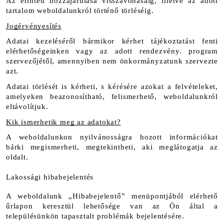
Az érintett hozzájárulása visszavonásáig, illetve az adott 
tartalom weboldalunkról történő törléséig.
Jogérvényesítés
Adatai kezeléséről bármikor kérhet tájékoztatást fenti 
elérhetőségeinken vagy az adott rendezvény. program 
szervezőjétől, amennyiben nem önkormányzatunk szervezte 
azt. 
Adatai törlését is kérheti, s kérésére azokat a felvételeket, 
amelyeken beazonosítható, felismerhető, weboldalunkról 
eltávolítjuk.
Kik ismerhetik meg az adatokat?
A weboldalunkon nyilvánosságra hozott információkat 
bárki megismerheti, megtekintheti, aki meglátogatja az 
oldalt.
Lakossági hibabejelentés
A weboldalunk „Hibabejelentő” menüpontjából elérhető 
űrlapon keresztül lehetősége van az Ön által a 
településünkön tapasztalt problémák bejelentésére. 