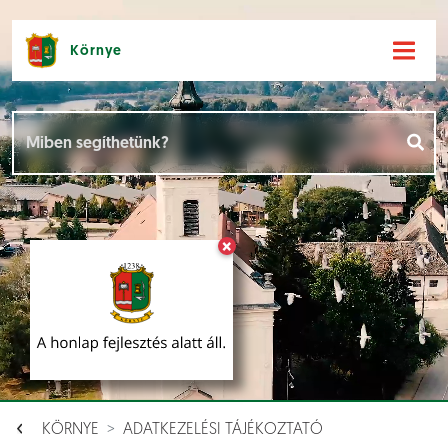
Környe
Hírek [
]
Események [
]
×
Dokumentumok [
]
Aloldalak [
]
KÖRNYE
ADATKEZELÉSI TÁJÉKOZTATÓ