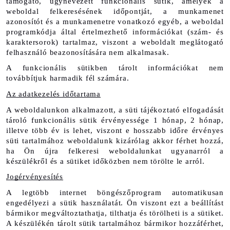
támogató, úgynevezett funkcionális sütik, amelyek a 
weboldal felkeresésének időpontját, a munkamenet 
azonosítót és a munkamenetre vonatkozó egyéb, a weboldal 
programkódja által értelmezhető információkat (szám- és 
karaktersorok) tartalmaz, viszont a weboldalt meglátogató 
felhasználó beazonosítására nem alkalmasak.
A funkcionális sütikben tárolt információkat nem 
továbbítjuk harmadik fél számára.
Az adatkezelés időtartama
A weboldalunkon alkalmazott, a süti tájékoztató elfogadását 
tároló funkcionális sütik érvényessége 1 hónap, 2 hónap, 
illetve több év is lehet, viszont e hosszabb időre érvényes 
süti tartalmához weboldalunk kizárólag akkor férhet hozzá, 
ha Ön újra felkeresi weboldalunkat ugyanarról a 
készülékről és a sütiket időközben nem törölte le arról.
Jogérvényesítés
A legtöbb internet böngészőprogram automatikusan 
engedélyezi a sütik használatát. Ön viszont ezt a beállítást 
bármikor megváltoztathatja, tilthatja és törölheti is a sütiket. 
A készülékén tárolt sütik tartalmához bármikor hozzáférhet, 