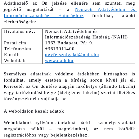
Adatkezelő az Ön jelzése ellenére sem szünteti meg 
jogsértő magatartását – a 
Nemzeti Adatvédelmi és 
Információszabadság Hatósághoz
 fordulhat, alábbi 
elérhetőségein:
Hivatalos név:
Nemzeti Adatvédelmi és 
Információszabadság Hatóság (NAIH)
Postai cím: 
1363 Budapest, Pf.: 9.
Telefonszám:
+3613911400 
E-mail: 
ugyfelszolgalat@naih.hu
Weboldal:
www.naih.hu
Személyes adatainak védelme érdekében bírósághoz is 
fordulhat, amely esetben a bíróság soron kívül jár el. 
Keresetét az Ön döntése alapján lakóhelye (állandó lakcím) 
vagy tartózkodási helye (ideiglenes lakcím) szerint illetékes 
törvényszéknél nyújthatja be.
A weboldalon kezelt adatok
Weboldalunk nyilvános tartalmát bárki – személyes adatai 
megadása nélkül – megtekintheti, az nem kötődik 
regisztrációhoz vagy bejelentkezéshez.