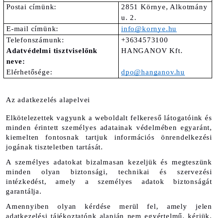
Postai címünk:
2851 Környe, Alkotmány 
u. 2. 
E-mail címünk:
info@kornye.hu
Telefonszámunk:
+3634573100
Adatvédelmi tisztviselőnk 
HANGANOV Kft.
neve:
Elérhetősége:
dpo@hanganov.hu
Az adatkezelés alapelvei
Elkötelezettek vagyunk a weboldalt felkereső látogatóink és 
minden érintett személyes adatainak védelmében egyaránt, 
kiemelten fontosnak tartjuk információs önrendelkezési 
jogának tiszteletben tartását.
A személyes adatokat bizalmasan kezeljük és megteszünk 
minden olyan biztonsági, technikai és szervezési 
intézkedést, amely a személyes adatok biztonságát 
garantálja.
Amennyiben olyan kérdése merül fel, amely jelen 
adatkezelési tájékoztatónk alapján nem egyértelmű, kérjük, 