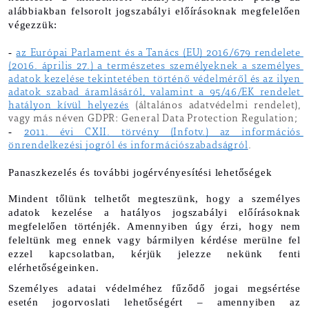
alábbiakban felsorolt jogszabályi előírásoknak megfelelően 
végezzük:
- 
az Európai Parlament és a Tanács (EU) 2016/679 rendelete 
(2016. április 27.) a természetes személyeknek a személyes 
adatok kezelése tekintetében történő védelméről és az ilyen 
adatok szabad áramlásáról, valamint a 95/46/EK rendelet 
hatályon kívül helyezés
 (általános adatvédelmi rendelet), 
vagy más néven GDPR: General Data Protection Regulation;
- 
2011. évi CXII. törvény (Infotv.) az információs 
önrendelkezési jogról és információszabadságról
.
Panaszkezelés és további jogérvényesítési lehetőségek
Mindent tőlünk telhetőt megteszünk, hogy a személyes 
adatok kezelése a hatályos jogszabályi előírásoknak 
megfelelően történjék. Amennyiben úgy érzi, hogy nem 
feleltünk meg ennek vagy bármilyen kérdése merülne fel 
ezzel kapcsolatban, kérjük jelezze nekünk fenti 
elérhetőségeinken.
Személyes adatai védelméhez fűződő jogai megsértése 
esetén jogorvoslati lehetőségért – amennyiben az 