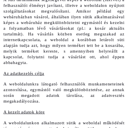
felhasználói élményt javítani, illetve a weboldalon nyújtott 
szolgáltatásokat megvalósítani. Amikor például egy 
webáruházban vásárol, általában ilyen sütik alkalmazásával 
képes a webáruház megkülönböztetni egymástól és kezelni 
a folyamatban lévő vásárlásokat (pl.: a kosár aktuális 
tartalmát). Ha vásárlás közben esetleg megszakad az 
internetkapcsolata, a weboldal a korábban letárolt süti 
alapján tudja azt, hogy milyen terméket tett be a kosarába, 
melyik terméket kereste, s amennyiben helyreállt a 
kapcsolat, folytatni tudja a vásárlást ott, ahol éppen 
abbahagyta.
Az adatkezelés célja
A weboldalunkra látogató felhasználók munkameneteinek 
azonosítása, egymástól való megkülönböztetése, az annak 
során megadott adatok tárolása, az adatvesztés 
megakadályozása.
A kezelt adatok köre
A weboldalunkon alkalmazott sütik a weboldal működését 