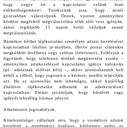
hogy vegye fel a kapcsolatot velünk fenti 
elérhetőségeinken! Törekszünk arra, hogy minél 
gyorsabban válaszoljunk Önnek, viszont amennyiben 
kérdése megfelelő megválaszolása több időt vesz igénybe, 
akkor legfeljebb 15 napon belül vállaljuk annak 
megválaszolását.
Bármikor kérhet tájékoztatást személyes adatai kezelésével 
kapcsolatban írásban (e-mailben, illetve postai címünkre 
megküldött levélben) vagy szóban (telefonon). Felhívjuk a 
figyelmét, hogy telefonon történő megkeresése esetén – 
amennyiben adatkezeléssel kapcsolatos igénye indokolja 
(pl.: adatainak törlését kéri) –, akkor azonosítanunk kell 
abból a célból, hogy jogosult-e a kérésre, mielőtt teljesítjük 
azt. Ha az azonosítás nem lehetséges, akkor kizárólag 
általános tájékoztatást adhatunk az adatkezeléssel 
kapcsolatban. Emiatt javasoljuk, hogy kérdését vagy 
igényét lehetőleg írásban jelezze.
Alkalmazott jogszabályok
Kötelezettséget vállalunk arra, hogy a személyes adatok 
kezelését a mindenkori hatályos, különösen pedig az 