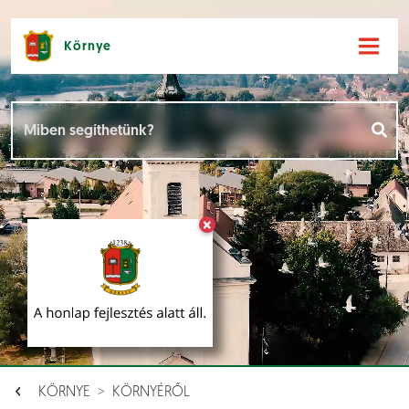
Környe
Hírek [
]
Események [
]
×
Dokumentumok [
]
Aloldalak [
]
KÖRNYE
KÖRNYÉRŐL