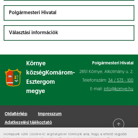
Polgármesteri Hivatal
Választási információk
Környe
Polgármesteri Hivatal
2851 Környe, Alkotmány u. 2.
község
Komárom-
Telefonszám:
34 / 573 - 100
Esztergom
E-mail:
info@kornye.hu
megye
Oldaltérkép
Impresszum
Adatkezelési tájékoztató
Honlapunk sütik (cookie-k) segítségével törekszik arra, hogy a lehető legjobb
Minden jog fenntartva © 2026 Környe