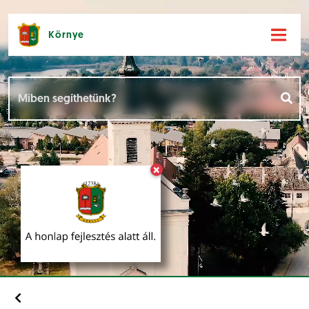
Környe
Hírek [
]
Események [
]
×
Dokumentumok [
]
Aloldalak [
]