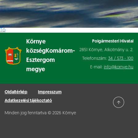
Tó
Környe
Polgármesteri Hivatal
2851 Környe, Alkotmány u. 2.
község
Komárom-
Telefonszám:
34 / 573 - 100
Esztergom
E-mail:
info@kornye.hu
megye
Oldaltérkép
Impresszum
Adatkezelési tájékoztató
Minden jog fenntartva © 2026 Környe