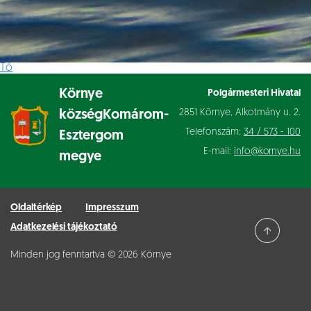
Tó
Környe
Polgármesteri Hivatal
2851 Környe, Alkotmány u. 2.
község
Komárom-
Telefonszám:
34 / 573 - 100
Esztergom
E-mail:
info@kornye.hu
megye
Oldaltérkép
Impresszum
Adatkezelési tájékoztató
Minden jog fenntartva © 2026 Környe