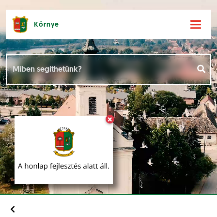
Környe
Hírek [
]
Események [
]
×
Dokumentumok [
]
Aloldalak [
]