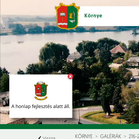
Környe
×
Hírek [
]
Esem
KÖRNYE
GALÉRIÁK
216-
Vissza