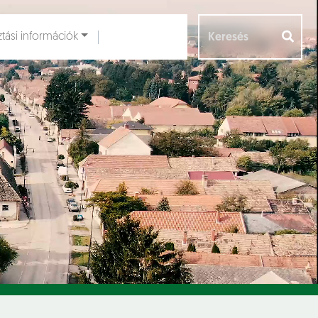
ztási információk
Aloldalak [
]