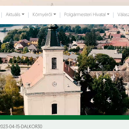
Ugrás a fő tartalomhoz
Aktuális
Környéről
Polgármesteri Hivatal
Válas
ények [
]
Dokumentumok [
]
2023-04-15-DALKOR30