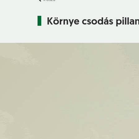
Környe csodás pillan