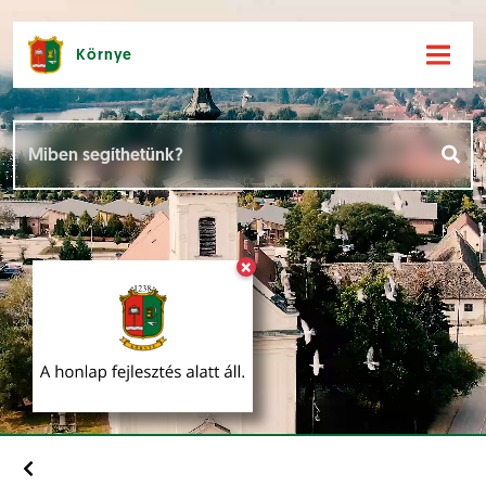
Környe
Hírek [
]
Események [
]
×
Dokumentumok [
]
Aloldalak [
]