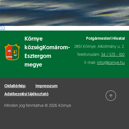
Tó
Környe
Polgármesteri Hivatal
2851 Környe, Alkotmány u. 2.
község
Komárom-
Telefonszám:
34 / 573 - 100
Esztergom
E-mail:
info@kornye.hu
megye
Oldaltérkép
Impresszum
Adatkezelési tájékoztató
Minden jog fenntartva © 2026 Környe