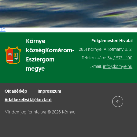
Tó
Környe
Polgármesteri Hivatal
2851 Környe, Alkotmány u. 2.
község
Komárom-
Telefonszám:
34 / 573 - 100
Esztergom
E-mail:
info@kornye.hu
megye
Oldaltérkép
Impresszum
Adatkezelési tájékoztató
Minden jog fenntartva © 2026 Környe