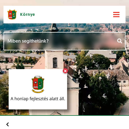
Környe
Hírek [
]
Események [
]
×
Dokumentumok [
]
Aloldalak [
]