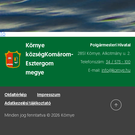
Tó
Környe
Polgármesteri Hivatal
2851 Környe, Alkotmány u. 2.
község
Komárom-
Telefonszám:
34 / 573 - 100
Esztergom
E-mail:
info@kornye.hu
megye
Oldaltérkép
Impresszum
Adatkezelési tájékoztató
Minden jog fenntartva © 2026 Környe