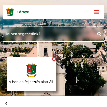
Környe
Hírek [
]
Események [
]
×
Dokumentumok [
]
Aloldalak [
]