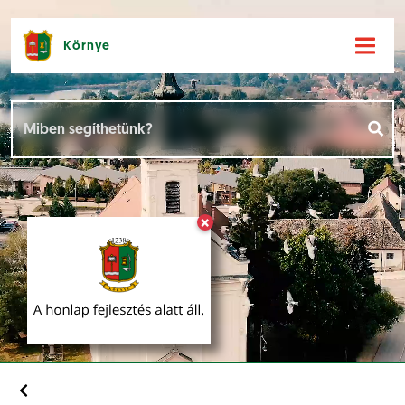
Környe
Hírek [
]
Események [
]
×
Dokumentumok [
]
Aloldalak [
]