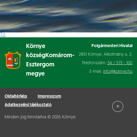
Tó
Környe
Polgármesteri Hivatal
2851 Környe, Alkotmány u. 2.
község
Komárom-
Telefonszám:
34 / 573 - 100
Esztergom
E-mail:
info@kornye.hu
megye
Oldaltérkép
Impresszum
Adatkezelési tájékoztató
Minden jog fenntartva © 2026 Környe