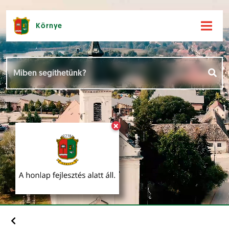
Környe
Hírek [
]
Események [
]
×
Dokumentumok [
]
Aloldalak [
]