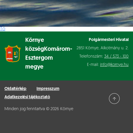
Tó
Környe
Polgármesteri Hivatal
2851 Környe, Alkotmány u. 2.
község
Komárom-
Telefonszám:
34 / 573 - 100
Esztergom
E-mail:
info@kornye.hu
megye
Oldaltérkép
Impresszum
Adatkezelési tájékoztató
Minden jog fenntartva © 2026 Környe