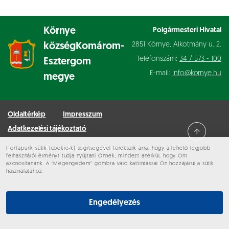
Környe
Polgármesteri Hivatal
2851 Környe, Alkotmány u. 2.
község
Komárom-
Telefonszám:
34 / 573 - 100
Esztergom
E-mail:
info@kornye.hu
megye
Oldaltérkép
Impresszum
Adatkezelési tájékoztató
Honlapunk sütik (cookie-k) segítségével törekszik arra, hogy a lehető legjobb
Minden jog fenntartva © 2026 Környe
felhasználói élményt tudja nyújtani Önnek, mindezt anélkül, hogy Önt
azonosítanánk. A “Megengedem” gombra való kattintással Ön hozzájárul a sütik
használatához.
Engedélyezés