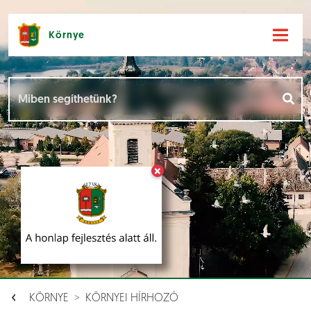
Környe
Hírek [
]
Események [
]
×
Dokumentumok [
]
Aloldalak [
]
KÖRNYE
KÖRNYEI HÍRHOZÓ