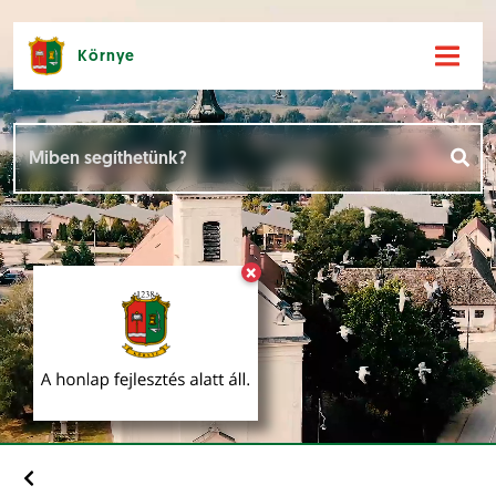
Környe
Hírek [
]
Események [
]
×
Dokumentumok [
]
Aloldalak [
]