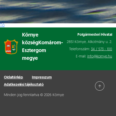
Tó
Környe
Polgármesteri Hivatal
2851 Környe, Alkotmány u. 2.
község
Komárom-
Telefonszám:
34 / 573 - 100
Esztergom
E-mail:
info@kornye.hu
megye
Oldaltérkép
Impresszum
Adatkezelési tájékoztató
Minden jog fenntartva © 2026 Környe