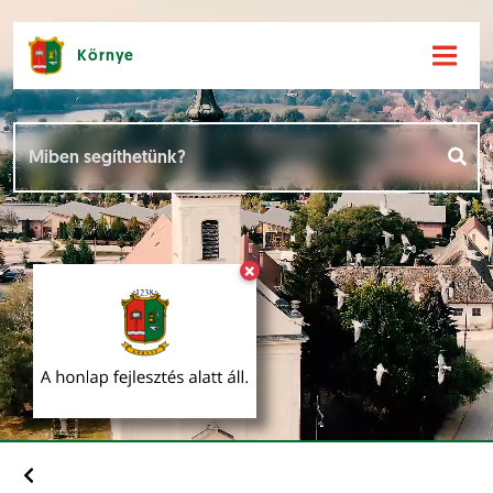
Környe
Hírek [
]
Események [
]
×
Dokumentumok [
]
Aloldalak [
]