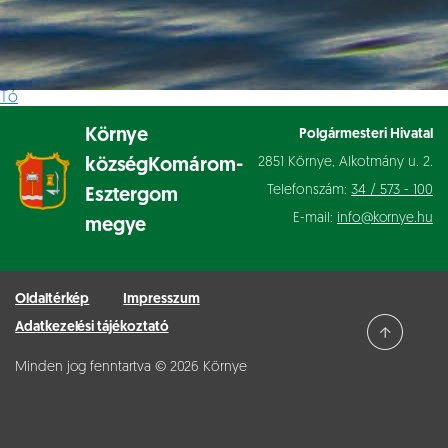
Tó
Környe
Polgármesteri Hivatal
2851 Környe, Alkotmány u. 2.
község
Komárom-
Telefonszám:
34 / 573 - 100
Esztergom
E-mail:
info@kornye.hu
megye
Oldaltérkép
Impresszum
Adatkezelési tájékoztató
Minden jog fenntartva © 2026 Környe