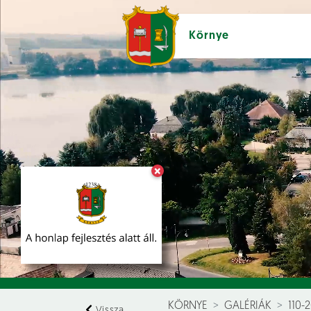
Környe
×
Hírek [
]
Esem
KÖRNYE
GALÉRIÁK
110-
Vissza