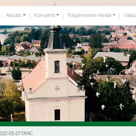
Ugrás a fő tartalomhoz
Aktuális
Környéről
Polgármesteri Hivatal
Válas
ények [
]
Dokumentumok [
]
2022-05-27-TANC