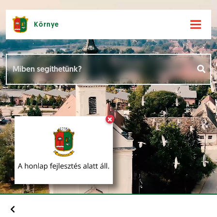
Környe
Hírek [
]
Események [
]
×
Dokumentumok [
]
Aloldalak [
]