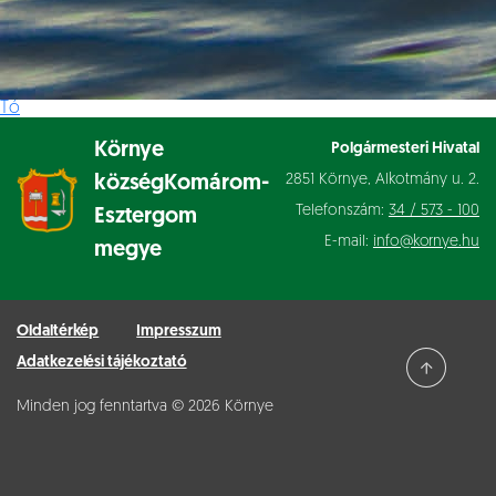
Tó
Környe
Polgármesteri Hivatal
2851 Környe, Alkotmány u. 2.
község
Komárom-
Telefonszám:
34 / 573 - 100
Esztergom
E-mail:
info@kornye.hu
megye
Oldaltérkép
Impresszum
Adatkezelési tájékoztató
Minden jog fenntartva © 2026 Környe