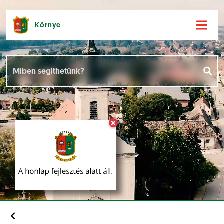
Környe
Hírek [
]
Események [
]
×
Dokumentumok [
]
Aloldalak [
]