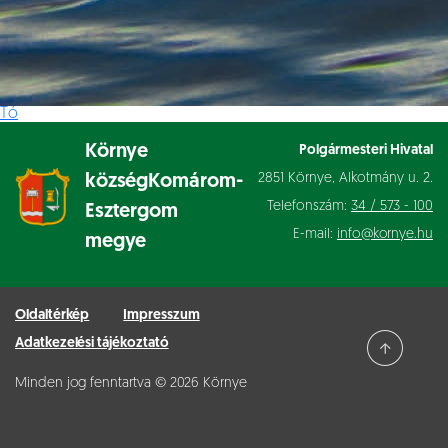
Tó
Környe
Polgármesteri Hivatal
2851 Környe, Alkotmány u. 2.
község
Komárom-
Telefonszám:
34 / 573 - 100
Esztergom
E-mail:
info@kornye.hu
megye
Oldaltérkép
Impresszum
Adatkezelési tájékoztató
Minden jog fenntartva © 2026 Környe