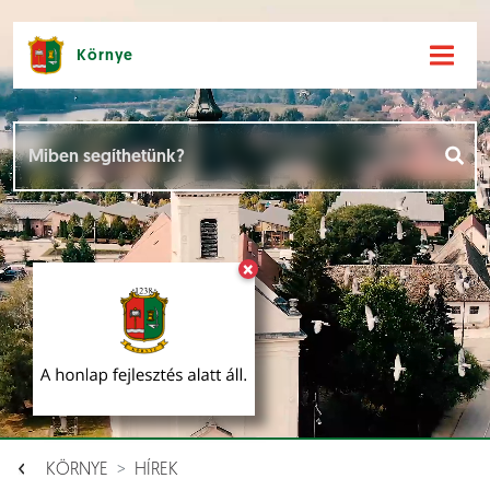
Környe
Hírek [
]
Események [
]
×
Dokumentumok [
]
Aloldalak [
]
KÖRNYE
HÍREK