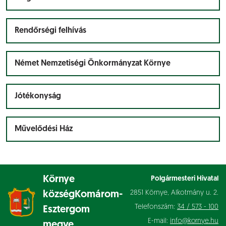
Rendőrségi felhívás
Német Nemzetiségi Önkormányzat Környe
Jótékonyság
Művelődési Ház
Környe
Polgármesteri Hivatal
2851 Környe, Alkotmány u. 2.
község
Komárom-
Telefonszám:
34 / 573 - 100
Esztergom
E-mail:
info@kornye.hu
megye