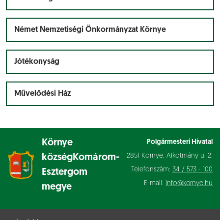
Német Nemzetiségi Önkormányzat Környe
Jótékonyság
Művelődési Ház
Környe
Polgármesteri Hivatal
2851 Környe, Alkotmány u. 2.
község
Komárom-
Telefonszám:
34 / 573 - 100
Esztergom
E-mail:
info@kornye.hu
megye