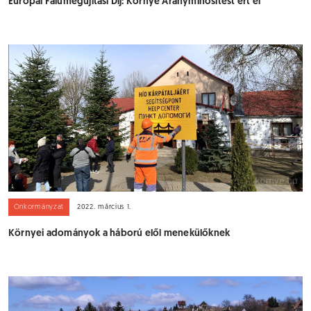
Európai Falumegújítási Díj: Környe Aranyminősítést ért el
Önkormányzat
2022. március 1.
Környei adományok a háború elől menekülőknek