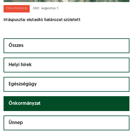
Önkormányzat
2021. augusztus 7.
Irtáspuszta: elutasító határozat született
Összes
Helyi hírek
Egészségügy
Önkormányzat
Ünnep