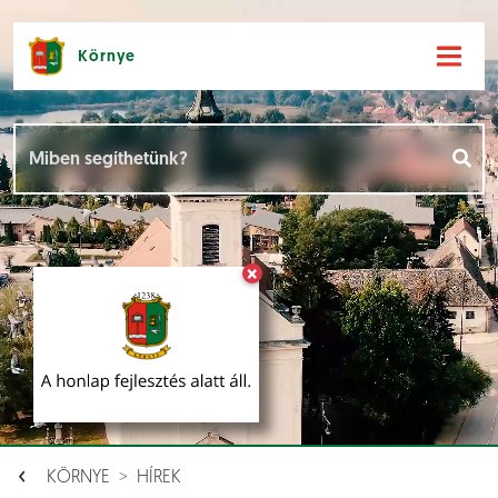
Környe
Hírek [
]
Események [
]
×
Dokumentumok [
]
Aloldalak [
]
KÖRNYE
HÍREK