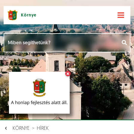
Környe
Hírek [
]
Események [
]
×
Dokumentumok [
]
Aloldalak [
]
KÖRNYE
HÍREK