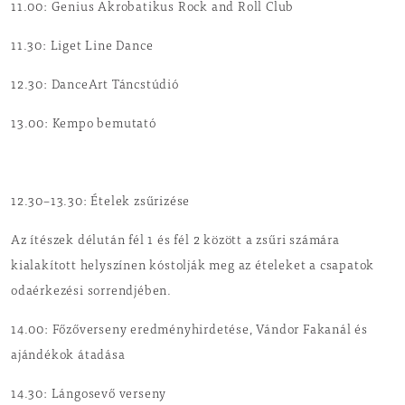
11.00: Genius Akrobatikus Rock and Roll Club
11.30: Liget Line Dance
12.30: DanceArt Táncstúdió
13.00: Kempo bemutató
12.30–13.30: Ételek zsűrizése
Az ítészek délután fél 1 és fél 2 között a zsűri számára
kialakított helyszínen kóstolják meg az ételeket a csapatok
odaérkezési sorrendjében.
14.00: Főzőverseny eredményhirdetése, Vándor Fakanál és
ajándékok átadása
14.30: Lángosevő verseny