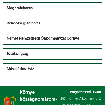
Megemlékezés
Rendőrségi felhívás
Német Nemzetiségi Önkormányzat Környe
Jótékonyság
Művelődési Ház
Környe
Polgármesteri Hivatal
2851 Környe, Alkotmány u. 2.
község
Komárom-