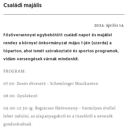
Családi majális
Kikapcsolódás
2024. április 14.
Főzőversennyel egybekötött családi napot és majálist
rendez a környei önkormányzat május 1-jén (szerda) a
tóparton, ahol ismét szórakoztató és sportos programok,
vidám versengések várnak mindenkit.
PROGRAM:
07.00: Zenés ébresztő – Schemlinger Musikanten
08.00: Gyülekező
09.00–12.30-ig: Bográcsos főzőverseny – bármilyen étellel
lehet indulni, az alapanyagokról és a tüzelőről a nevezők
gondoskodnak.