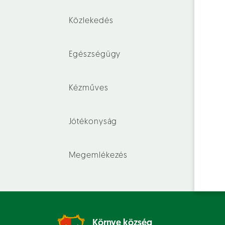
Közlekedés
Egészségügy
Kézműves
Jótékonyság
Megemlékezés
Környe község