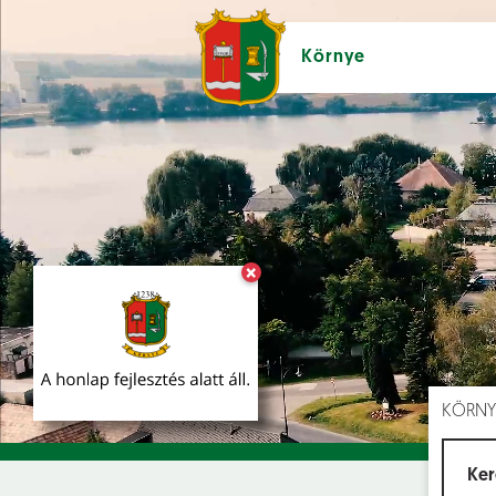
Környe
×
Hírek [
]
Esem
KÖRNY