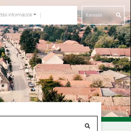
ztási információk
Aloldalak [
]