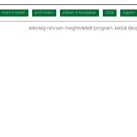
ezen a héten
jövő héten
ebben a hónapban
2026
egyéni
Jelenleg nincsen meghirdetett program, kérjük lát