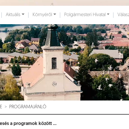
Ugrás a fő tartalomhoz
Aktuális
Környéről
Polgármesteri Hivatal
Válas
ények [
]
Dokumentumok [
]
E
PROGRAMAJÁNLÓ