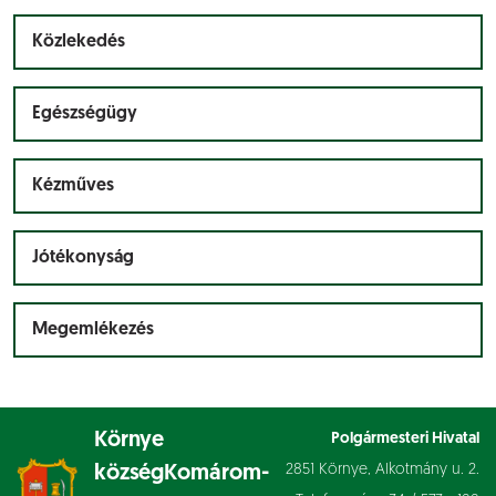
Közlekedés
Egészségügy
Kézműves
Jótékonyság
Megemlékezés
Környe
Polgármesteri Hivatal
2851 Környe, Alkotmány u. 2.
község
Komárom-