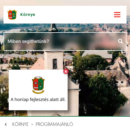
Környe
Hírek [
]
Események [
]
×
Dokumentumok [
]
Aloldalak [
]
KÖRNYE
PROGRAMAJÁNLÓ