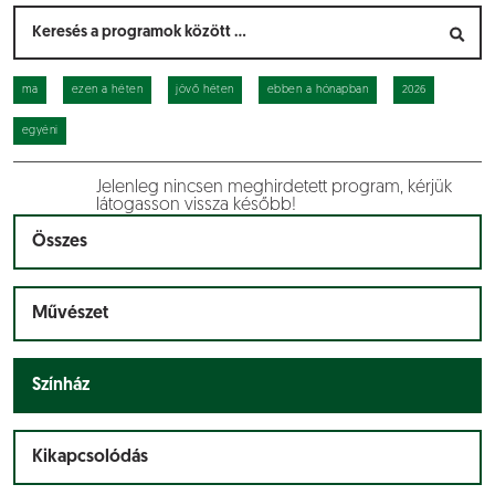
ma
ezen a héten
jövő héten
ebben a hónapban
2026
egyéni
Jelenleg nincsen meghirdetett program, kérjük
látogasson vissza később!
Összes
Művészet
Színház
Kikapcsolódás