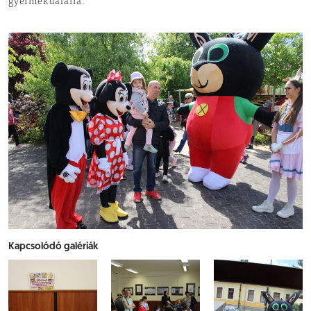
gyermekdalaira.
Kapcsolódó galériák