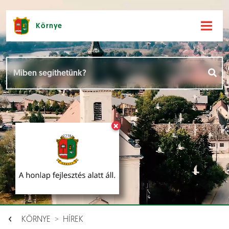
Környe
Hírek [
]
Események [
]
×
Dokumentumok [
]
Aloldalak [
]
KÖRNYE
HÍREK