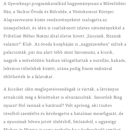
A Gyereknapi programkavalkád hagyományosan a Művelődési
Ház, a Vackor Óvoda és Bölcsőde, a Vöröskereszt Környei
Alapszervezete közös rendezvényeként csalogatta az
ünnepelteket, és idén is csatlakozott ízletes süteményekkel a
Pribéliné Wéber Noémi által életre hívott „Süssünk, főzzünk
valamit!” Klub. Az óvoda konyháján is „nagyüzemben” sültek a
palacsinták, pár óra alatt több mint háromszáz, a kicsik,
nagyok a művelődési házban válogathattak a nutellás, kakaós,
lekváros töltelékek között, utána pedig finom málnával
öblíthették le a falatokat.
A kicsiket idén meglepetésvendégek is várták, a látványos
attrakciók még a felnőtteket is elvarázsolták. Szeretlek Bing
nyuszi! Hol vannak a barátaid? Volt apróság, aki tisztes
távolból szemlélte és kérdezgette a hatalmas mesefigurát, de
a nyuszinak bőven jutott ölelésből, fotózásból, s ugyanígy