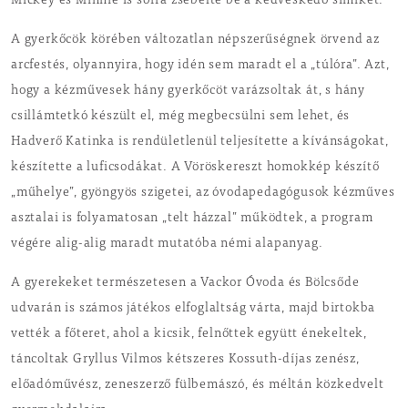
Mickey és Minnie is sorra zsebelte be a kedveskedő simiket.
A gyerkőcök körében változatlan népszerűségnek örvend az
arcfestés, olyannyira, hogy idén sem maradt el a „túlóra”. Azt,
hogy a kézművesek hány gyerkőcöt varázsoltak át, s hány
csillámtetkó készült el, még megbecsülni sem lehet, és
Hadverő Katinka is rendületlenül teljesítette a kívánságokat,
készítette a luficsodákat. A Vöröskereszt homokkép készítő
„műhelye”, gyöngyös szigetei, az óvodapedagógusok kézműves
asztalai is folyamatosan „telt házzal” működtek, a program
végére alig-alig maradt mutatóba némi alapanyag.
A gyerekeket természetesen a Vackor Óvoda és Bölcsőde
udvarán is számos játékos elfoglaltság várta, majd birtokba
vették a főteret, ahol a kicsik, felnőttek együtt énekeltek,
táncoltak Gryllus Vilmos kétszeres Kossuth-díjas zenész,
előadóművész, zeneszerző fülbemászó, és méltán közkedvelt