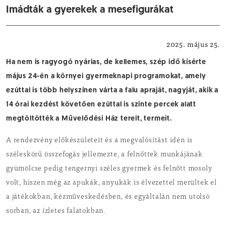
Imádták a gyerekek a mesefigurákat
Művelődési Ház
2025. május 25.
Ha nem is ragyogó nyárias, de kellemes, szép idő kísérte
május 24-én a környei gyermeknapi programokat, amely
ezúttal is több helyszínen várta a falu apraját, nagyját, akik a
14 órai kezdést követően ezúttal is szinte percek alatt
megtöltötték a Művelődési Ház tereit, termeit.
A rendezvény előkészületeit és a megvalósítást idén is
széleskörű összefogás jellemezte, a felnőttek munkájának
gyümölcse pedig tengernyi széles gyermek és felnőtt mosoly
volt, hiszen még az apukák, anyukák is élvezettel merültek el
a játékokban, kézműveskedésben, és egyáltalán nem utolsó
sorban, az ízletes falatokban.