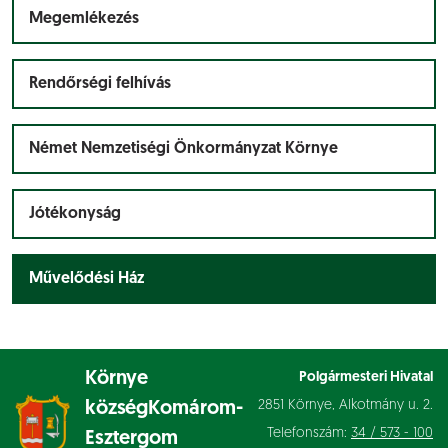
Megemlékezés
Rendőrségi felhívás
Német Nemzetiségi Önkormányzat Környe
Jótékonyság
Művelődési Ház
Környe
Polgármesteri Hivatal
2851 Környe, Alkotmány u. 2.
község
Komárom-
Telefonszám:
34 / 573 - 100
Esztergom