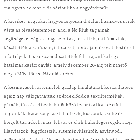
csalogatta advent-elős házibuliba a nagyérdeműt.
A kicsiket, nagyokat hagyományosan díjtalan kézműves sarok
várta az olvasóteremben, ahol a Nő Klub tagjainak
segítségével vágtak, ragasztottak, festettek, csillámoztak,
készítették a karácsonyi díszeket, apró ajándékokat, lesték el
a fortélyokat, s közösen díszítettek fel a rajzaikkal egy
hatalmas karácsonyfát, amely december 20-áig tekinthető
meg a Művelődési Ház előterében.
A kézművesek, őstermelők gazdag kínálatának köszönhetően
egész nap válogathattak az érdeklődők a textiltermékek,
párnák, táskák, díszek, különböző technikákkal készült
angyalkák, karácsonyi asztali díszek, koszorúk, csuhé és
horgolt termékek, méz, lekvár és chili különlegességek, szója
illatviaszok, függődíszek, süteménykiszúrók, ásványból,