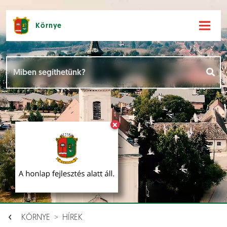
Környe
Hírek [
]
Események [
]
×
Dokumentumok [
]
Aloldalak [
]
KÖRNYE
HÍREK