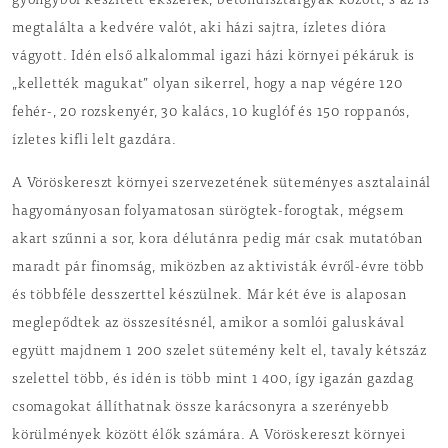
gyöngyből készített ékszerek, betondísztárgyak között, s az is
megtalálta a kedvére valót, aki házi sajtra, ízletes dióra
vágyott. Idén első alkalommal igazi házi környei pékáruk is
„kellették magukat” olyan sikerrel, hogy a nap végére 120
fehér-, 20 rozskenyér, 30 kalács, 10 kuglóf és 150 roppanós,
ízletes kifli lelt gazdára.
A Vöröskereszt környei szervezetének süteményes asztalainál
hagyományosan folyamatosan sürögtek-forogtak, mégsem
akart szűnni a sor, kora délutánra pedig már csak mutatóban
maradt pár finomság, miközben az aktivisták évről-évre több
és többféle desszerttel készülnek. Már két éve is alaposan
meglepődtek az összesítésnél, amikor a somlói galuskával
együtt majdnem 1 200 szelet sütemény kelt el, tavaly kétszáz
szelettel több, és idén is több mint 1 400, így igazán gazdag
csomagokat állíthatnak össze karácsonyra a szerényebb
körülmények között élők számára. A Vöröskereszt környei