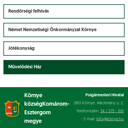
Rendőrségi felhívás
Német Nemzetiségi Önkormányzat Környe
Jótékonyság
Művelődési Ház
Környe
Polgármesteri Hivatal
2851 Környe, Alkotmány u. 2.
község
Komárom-
Telefonszám:
34 / 573 - 100
Esztergom
E-mail:
info@kornye.hu
megye