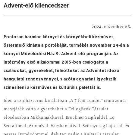
Advent-elő kilencedszer
Művelődési Ház
2024. november 26.
Pontosan harminc környei és környékbeli kézműves,
őstermelő kínálta a portékáját, termékét november 24-én a
környei Művelődési Ház 9. Advent-elő programján. Az
intézmény első alkalommal 2015-ben csalogatta a
családokat, gyerekeket, felnőtteket az Adventet idéző
hangulatú rendezvénnyel, s azóta egyaránt igyekszik
színesíteni a kézműves és kulturális palettát is.
Idén a színháztermi kínálatban „A 7 fejű Tündér” című zenés
mesejáték várta a gyerekeket a Fellegjárók Társulat
előadásában Mikkamakkával, Bruckner Szigfriddel, Ló
Szerafinnal, Aromóval, Vacskamatival, Szörnyeteg Lajossal, és
persze Dömdödömmel, délután pedig a KaDarKa társulat