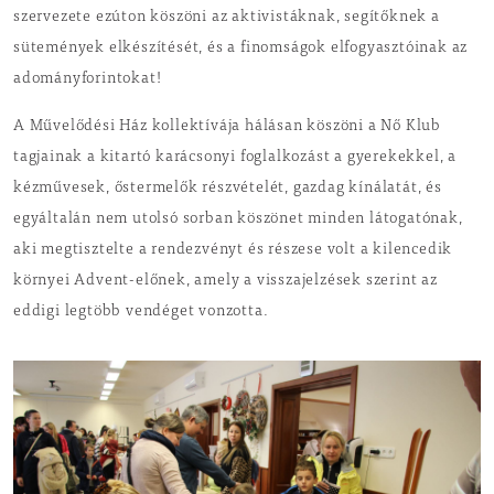
szervezete ezúton köszöni az aktivistáknak, segítőknek a
sütemények elkészítését, és a finomságok elfogyasztóinak az
adományforintokat!
A Művelődési Ház kollektívája hálásan köszöni a Nő Klub
tagjainak a kitartó karácsonyi foglalkozást a gyerekekkel, a
kézművesek, őstermelők részvételét, gazdag kínálatát, és
egyáltalán nem utolsó sorban köszönet minden látogatónak,
aki megtisztelte a rendezvényt és részese volt a kilencedik
környei Advent-előnek, amely a visszajelzések szerint az
eddigi legtöbb vendéget vonzotta.