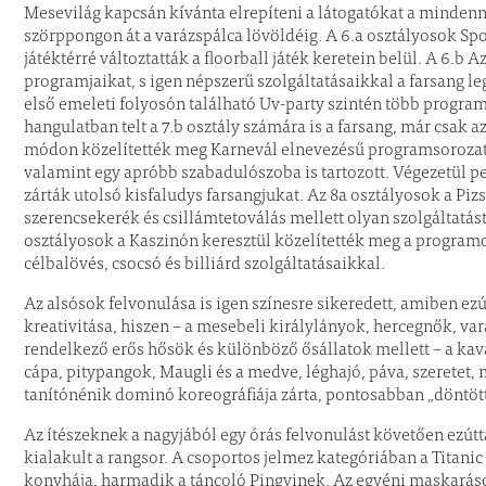
Mesevilág kapcsán kívánta elrepíteni a látogatókat a minden
szörppongon át a varázspálca lövöldéig. A 6.a osztályosok Sp
játéktérré változtatták a floorball játék keretein belül. A 6.b 
programjaikat, s igen népszerű szolgáltatásaikkal a farsang l
első emeleti folyosón található Uv-party szintén több programo
hangulatban telt a 7.b osztály számára is a farsang, már csak 
módon közelítették meg Karnevál elnevezésű programsorozatai
valamint egy apróbb szabadulószoba is tartozott. Végezetül p
zárták utolsó kisfaludys farsangjukat. Az 8a osztályosok a P
szerencsekerék és csillámtetoválás mellett olyan szolgáltatást 
osztályosok a Kaszinón keresztül közelítették meg a programot
célbalövés, csocsó és billiárd szolgáltatásaikkal.
Az alsósok felvonulása is igen színesre sikeredett, amiben ezút
kreativitása, hiszen – a mesebeli királylányok, hercegnők, va
rendelkező erős hősök és különböző ősállatok mellett – a kava
cápa, pitypangok, Maugli és a medve, léghajó, páva, szeretet,
tanítónénik dominó koreográfiája zárta, pontosabban „döntött
Az ítészeknek a nagyjából egy órás felvonulást követően ezútt
kialakult a rangsor. A csoportos jelmez kategóriában a Titanic 
konyhája, harmadik a táncoló Pingvinek. Az egyéni maskaráso