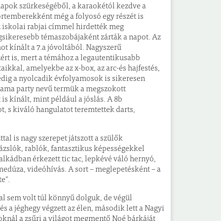
napok szürkeségéből, a karaokétól kezdve a
ortemberekként még a folyosó egy részét is
Az iskolai rabjai címmel hirdették meg
egsikeresebb témaszobájaként zárták a napot. Az
t kínált a 7.a jóvoltából. Nagyszerű
azért is, mert a témához a legautentikusabb
kkal, amelyekbe az x-box, az arc-és hajfestés,
edig a nyolcadik évfolyamosok is sikeresen
izsama party nevű termük a megszokott
is kínált, mint például a jóslás. A 8b
, s kiváló hangulatot teremtettek darts,
tal is nagy szerepet játszott a szülők
rázslók, rablók, fantasztikus képességekkel
lkádban érkezett tic tac, lepkévé váló hernyó,
 medúza, videóhívás. A sort – meglepetésként – a
e”.
al sem volt túl könnyű dolguk, de végül
és a jéghegy végzett az élen, második lett a Nagyi
knál a zsűri a világot megmentő Noé bárkáját