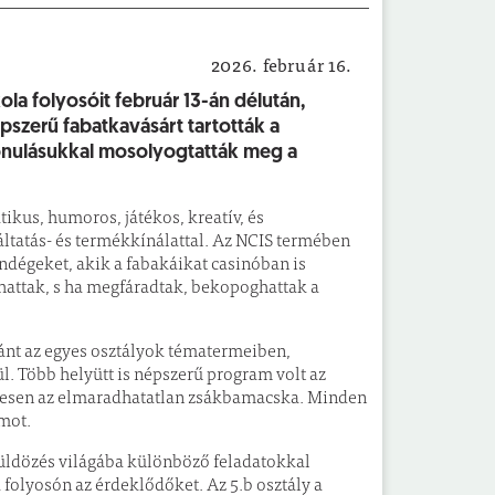
2026. február 16.
talános Iskola és Alapfokú Művészeti Iskola
ola folyosóit február 13-án délután,
szerű fabatkavásárt tartották a
vonulásukkal mosolyogtatták meg a
ikus, humoros, játékos, kreatív, és
ltatás- és termékkínálattal. Az NCIS termében
vendégeket, akik a fabakáikat casinóban is
olhattak, s ha megfáradtak, bekopoghattak a
tánt az egyes osztályok tématermeiben,
l. Több helyütt is népszerű program volt az
zetesen az elmaradhatatlan zsákbamacska. Minden
mot.
üldözés világába különböző feladatokkal
folyosón az érdeklődőket. Az 5.b osztály a