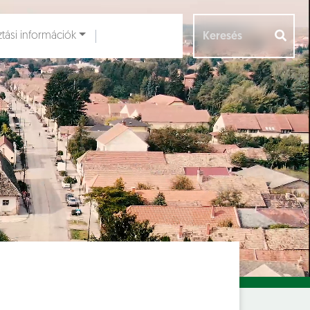
ztási információk
Aloldalak [
]