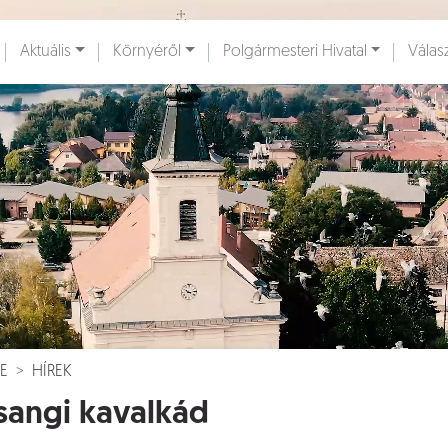
Ugrás a fő tartalomhoz
Aktuális
Környéről
Polgármesteri Hivatal
Válas
ények [
]
Dokumentumok [
]
E
HÍREK
sangi kavalkád