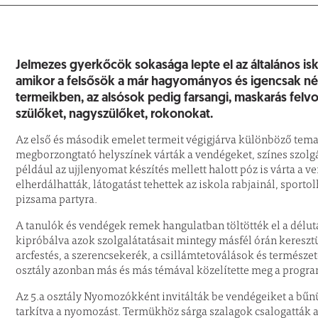
Kisfaludy Mihály Ál
Jelmezes gyerkőcök sokasága lepte el az általános isk
amikor a felsősök a már hagyományos és igencsak nép
termeikben, az alsósok pedig farsangi, maskarás fel
szülőket, nagyszülőket, rokonokat.
Az első és második emelet termeit végigjárva különböző temat
megborzongtató helyszínek várták a vendégeket, színes szolgá
például az ujjlenyomat készítés mellett halott póz is várta a 
elherdálhatták, látogatást tehettek az iskola rabjainál, sport
pizsama partyra.
A tanulók és vendégek remek hangulatban töltötték el a délu
kipróbálva azok szolgalátatásait mintegy másfél órán keresztü
arcfestés, a szerencsekerék, a csillámtetoválások és termés
osztály azonban más és más témával közelítette meg a progra
Az 5.a osztály Nyomozókként invitálták be vendégeiket a bűn
tarkítva a nyomozást. Termükhöz sárga szalagok csalogatták a 