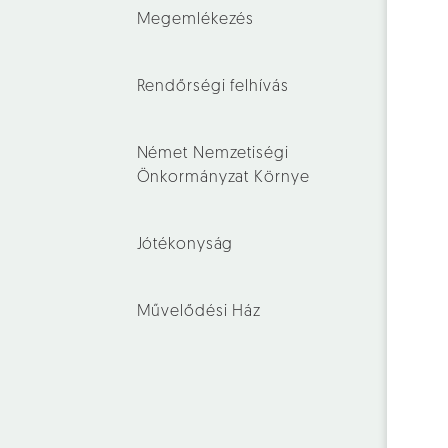
Megemlékezés
Rendőrségi felhívás
Német Nemzetiségi
Önkormányzat Környe
Jótékonyság
Művelődési Ház