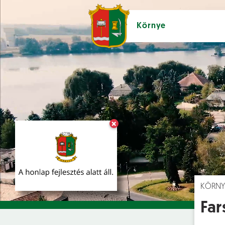
Környe
×
Hírek [
]
Esem
KÖRNY
Far