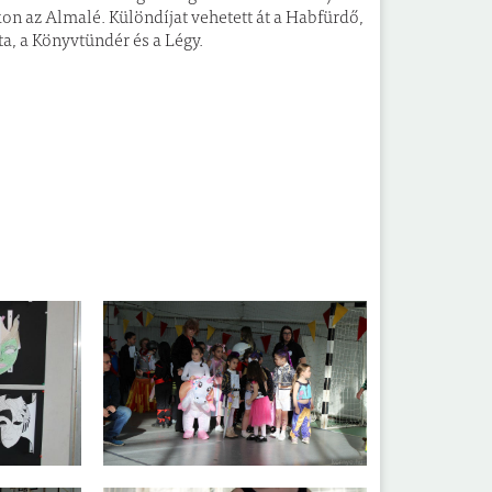
kon az Almalé. Különdíjat vehetett át a Habfürdő,
a, a Könyvtündér és a Légy.