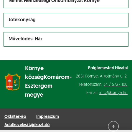
Német Nemzetiségi Önkormányzat Környe
Jótékonyság
Művelődési Ház
Környe
Polgármesteri Hivatal
2851 Környe, Alkotmány u. 2.
község
Komárom-
Telefonszám:
34 / 573 - 100
Esztergom
E-mail:
info@kornye.hu
megye
Oldaltérkép
Impresszum
Adatkezelési tájékoztató