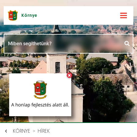
Környe
Hírek [
]
Események [
]
×
Dokumentumok [
]
Aloldalak [
]
KÖRNYE
HÍREK