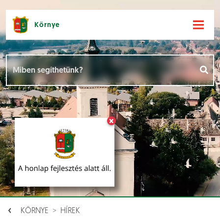
Környe
Hírek [
]
Események [
]
×
Dokumentumok [
]
Aloldalak [
]
KÖRNYE
HÍREK