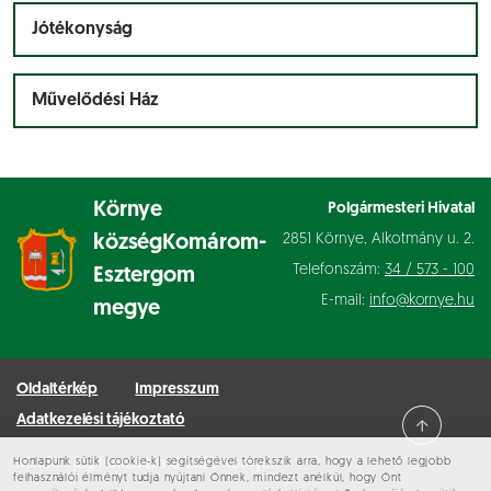
Jótékonyság
Művelődési Ház
Környe
Polgármesteri Hivatal
2851 Környe, Alkotmány u. 2.
község
Komárom-
Telefonszám:
34 / 573 - 100
Esztergom
E-mail:
info@kornye.hu
megye
Oldaltérkép
Impresszum
Adatkezelési tájékoztató
Honlapunk sütik (cookie-k) segítségével törekszik arra, hogy a lehető legjobb
Minden jog fenntartva © 2026 Környe
felhasználói élményt tudja nyújtani Önnek, mindezt anélkül, hogy Önt