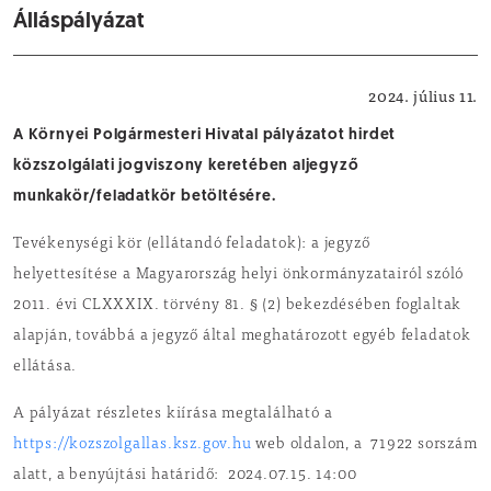
Álláspályázat
Pályázati felhívás
2024. július 11.
A Környei Polgármesteri Hivatal pályázatot hirdet
közszolgálati jogviszony keretében aljegyző
munkakör/feladatkör betöltésére.
Tevékenységi kör (ellátandó feladatok): a jegyző
helyettesítése a Magyarország helyi önkormányzatairól szóló
2011. évi CLXXXIX. törvény 81. § (2) bekezdésében foglaltak
alapján, továbbá a jegyző által meghatározott egyéb feladatok
ellátása.
A pályázat részletes kiírása megtalálható a
https://kozszolgallas.ksz.gov.hu
web oldalon, a 71922 sorszám
alatt, a benyújtási határidő: 2024.07.15. 14:00