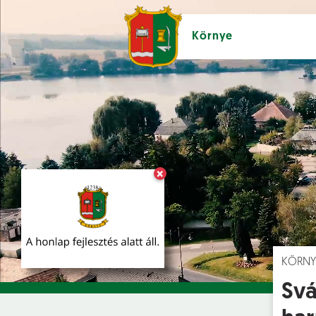
Környe
×
Hírek [
]
Esem
KÖRNY
Svá