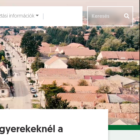
ztási információk
Aloldalak [
]
 gyerekeknél a