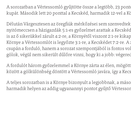
A sorozatban a Vértessomló gyűjtötte össze a legtöbb, 23 ponto
kupát. Második lett 20 ponttal a Kecskéd, harmadik 12-vel a K
Délután Várgesztesen az öregfiúk mérkőzései sem szenvedtek 
nyitómeccsen a házigazdák 5:1-es győzelmet arattak a Kecskéd
is az ő sikerükkel zárult 4:2-re, a Környétől viszont 2:1-re kik
Környe a Vértessomlót is legyőzte 3:1-re, a Kecskédet 7:2-re
csupán a forduló, hanem a sorozat szempontjából is fontos volt
gólok, végül nem sikerült dűlőre vinni, hogy ki a jobb: véger
A fordulót három győzelemmel a Környe zárta az élen, mögötte
között a gólkülönbség döntött a Vértessomló javára, így a Kecs
A teljes sorozatban is a Környe bizonyult a legjobbnak, a má
harmadik helyen az addig ugyanannyi pontot gyűjtő Vértessom