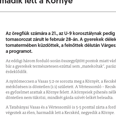
madik lett a Környe
Az öregfiúk számára a 21., az U-9 korosztálynak pedi
tornasorozat zárult le február 28-án. A gyerekek dél
tornatermében küzdöttek, a felnőttek délután Várgeszt
a programot.
Az eddigi három forduló során összegyűjtött pontok miatt várh
bár a gyerekek természetesen ezúttal sem „matekoltak”, paráz
érdeklődők.
A nyitómeccsen a Vasas 5:2-re sorozta meg a Környét, a Kecskéd
mérkőzésen is döntetlen (1:1) született. A Vértessomló – Kecské
es győzelmet arattak a Környe felett. A környeiek pihenés nélkü
döntetlen nem tükrözi, mindkét gárda szívét-lelkét beleadta.
A Tatabányai Vasas és a Vértessomló is 5-5 ponttal zárta a for
végeztek az élen, harmadik lett a Kecskéd, negyedik a Környe.