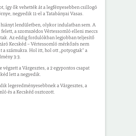
t, így ők vehették át a legfényesebben csillogó
örnye, negyedik 11-el a Tatabányai Vasas.
hiányt lendületben, olykor indulatban sem. A
 felett, a szomszédos Vértessomló elleni meccs
aptak. Az eddig fordulókban legjobban teljesítő
. A záró Kecskéd – Vértessomló mérkőzés nem
 a számukra. Hol itt, hol ott „potyogtak” a
edmény 3:3.
 végzett a Várgesztes, a 2 egypontos csapat
kéd lett a negyedik.
sodik legeredményesebbnek a Várgesztes, a
ló és a Kecskéd osztozott.