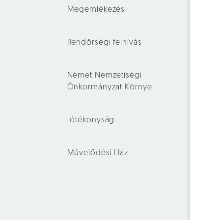
Megemlékezés
Rendőrségi felhívás
Német Nemzetiségi
Önkormányzat Környe
Jótékonyság
Művelődési Ház