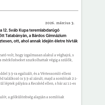
2026. március 3.
Sport
g a 12. Sváb Kupa teremlabdarúgó
előtt Tatabányán, a Bárdos Gimnázium
esen, ott, ahol annak idején életre hívták
ató volt, hogy izgalmasan alakul a véghajrá, s
s mérkőzéseket szurkolhattak végig a szülők,
del 3:3-ra egalizált, és a Vértessomló elleni
d találkozó is 3:3-al zárult, majd a somlóiak 2:1-
l léptek pályára a Kecskéd ellen, s bár az 1:1-es
dulót, a gólkülönbség alapján a somlóiak