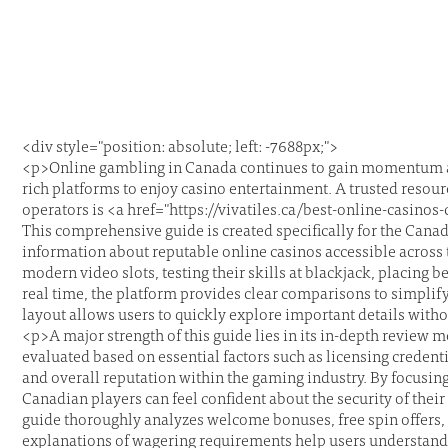
<div style="position: absolute; left: -7688px;">
<p>Online gambling in Canada continues to gain momentum as 
rich platforms to enjoy casino entertainment. A trusted resour
operators is <a href="https://vivatiles.ca/best-online-casino
This comprehensive guide is created specifically for the Canad
information about reputable online casinos accessible across 
modern video slots, testing their skills at blackjack, placing be
real time, the platform provides clear comparisons to simplify
layout allows users to quickly explore important details wit
<p>A major strength of this guide lies in its in-depth revie
evaluated based on essential factors such as licensing credent
and overall reputation within the gaming industry. By focusing
Canadian players can feel confident about the security of their 
guide thoroughly analyzes welcome bonuses, free spin offers,
explanations of wagering requirements help users understand 