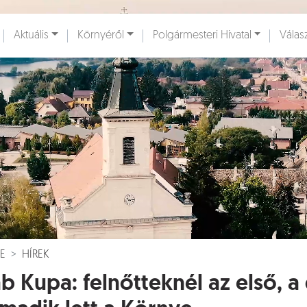
Ugrás a fő tartalomhoz
Aktuális
Környéről
Polgármesteri Hivatal
Válas
ények [
]
Dokumentumok [
]
E
HÍREK
b Kupa: felnőtteknél az első, a