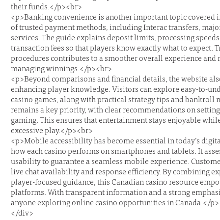
their funds.</p><br>
<p>Banking convenience is another important topic covered in 
of trusted payment methods, including Interac transfers, major
services. The guide explains deposit limits, processing speeds
transaction fees so that players know exactly what to expect
procedures contributes to a smoother overall experience and
managing winnings.</p><br>
<p>Beyond comparisons and financial details, the website als
enhancing player knowledge. Visitors can explore easy-to-und
casino games, along with practical strategy tips and bankro
remains a key priority, with clear recommendations on settin
gaming. This ensures that entertainment stays enjoyable while
excessive play.</p><br>
<p>Mobile accessibility has become essential in today’s digit
how each casino performs on smartphones and tablets. It asses
usability to guarantee a seamless mobile experience. Custome
live chat availability and response efficiency. By combining ex
player-focused guidance, this Canadian casino resource empo
platforms. With transparent information and a strong emphasis
anyone exploring online casino opportunities in Canada.</p>
</div>