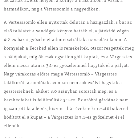
ők zárták az első helyen, a Környe a másodikon, a Vasas a
harmadikon, míg a Vértessomló a negyediken.
A Vértesssomló ellen nyitottak délután a házigazdák, s bár az
első találatot a vendégek könyvelhették el, a játékidő végén
4:2-es hazai győzelmet adminisztráltak a sorsolási lapon. A
környeiek a Kecskéd ellen is remekeltek, ötször rezgették meg
a hálójukat, míg ők csak egyetlen gólt kaptak, és a Várgesztes
elleni meccs után is 3:1-es győzelemmel hagyták el a pályát.
Nagy várakozás előzte meg a Vértessomló – Várgesztes
találkozót, a somlóiak azonban nem sok esélyt hagytak a
gesztesieknek, akiket 8:0 arányban soroztak meg, és a
kecskédieket is felülmúlták 3:1-re. Ez utóbbi gárdának nem
igazán jött ki a lépés, hiszen – bár éveken keresztül sikerrel
hódított el a kupát – a Várgesztes is 3:1-es győzelmet ér el
ellenük.