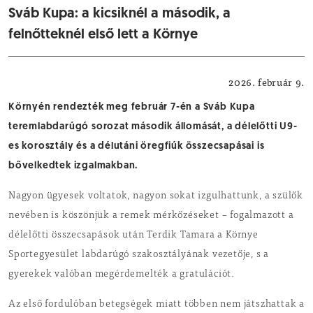
Sváb Kupa: a kicsiknél a második, a
felnőtteknél első lett a Környe
Sport
2026. február 9.
Környén rendezték meg február 7-én a Sváb Kupa
teremlabdarúgó sorozat második állomását, a délelőtti U9-
es korosztály és a délutáni öregfiúk összecsapásai is
bővelkedtek izgalmakban.
Nagyon ügyesek voltatok, nagyon sokat izgulhattunk, a szülők
nevében is köszönjük a remek mérkőzéseket – fogalmazott a
délelőtti összecsapások után Terdik Tamara a Környe
Sportegyesület labdarúgó szakosztályának vezetője, s a
gyerekek valóban megérdemelték a gratulációt.
Az első fordulóban betegségek miatt többen nem játszhattak a