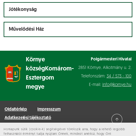
Jótékonyság
Művelődési Ház
Környe
Polgármesteri Hivatal
2851 Környe, Alkotmány u. 2.
község
Komárom-
Telefonszám:
34 / 573 - 100
Esztergom
E-mail:
info@kornye.hu
megye
Oldaltérkép
Impresszum
Adatkezelési tájékoztató
Honlapunk sütik (cookie-k) segítségével törekszik arra, hogy a lehető legjobb
Minden jog fenntartva © 2026 Környe
felhasználói élményt tudja nyújtani Önnek, mindezt anélkül, hogy Önt