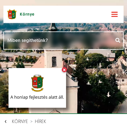
Környe
Hírek [
]
Események [
]
×
Dokumentumok [
]
Aloldalak [
]
KÖRNYE
HÍREK