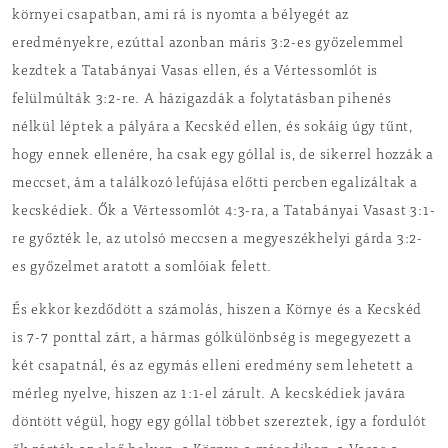
környei csapatban, ami rá is nyomta a bélyegét az
eredményekre, ezúttal azonban máris 3:2-es győzelemmel
kezdtek a Tatabányai Vasas ellen, és a Vértessomlót is
felülmúlták 3:2-re. A házigazdák a folytatásban pihenés
nélkül léptek a pályára a Kecskéd ellen, és sokáig úgy tűnt,
hogy ennek ellenére, ha csak egy góllal is, de sikerrel hozzák a
meccset, ám a találkozó lefújása előtti percben egalizáltak a
kecskédiek. Ők a Vértessomlót 4:3-ra, a Tatabányai Vasast 3:1-
re győzték le, az utolsó meccsen a megyeszékhelyi gárda 3:2-
es győzelmet aratott a somlóiak felett.
És ekkor kezdődött a számolás, hiszen a Környe és a Kecskéd
is 7-7 ponttal zárt, a hármas gólkülönbség is megegyezett a
két csapatnál, és az egymás elleni eredmény sem lehetett a
mérleg nyelve, hiszen az 1:1-el zárult. A kecskédiek javára
döntött végül, hogy egy góllal többet szereztek, így a fordulót