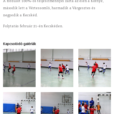
A fordulót 100%-os teljesítménnyel zárta az élen a Környe,
második lett a Vértessomló, harmadik a Várgesztes és
negyedik a Kecskéd.
Folytatás február 21-én Kecskéden.
Kapcsolódó galériák