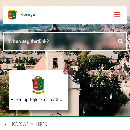
Környe
Hírek [
]
Események [
]
×
Dokumentumok [
]
Aloldalak [
]
KÖRNYE
HÍREK