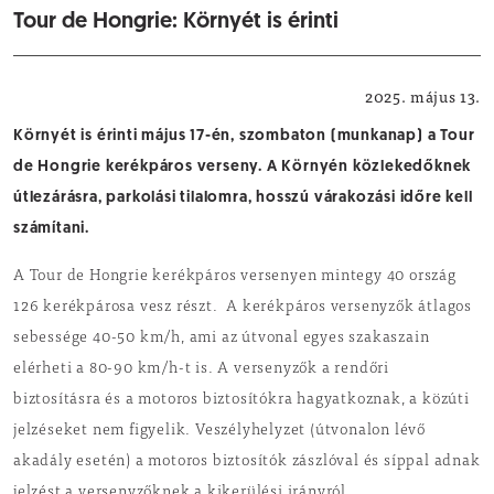
Tour de Hongrie: Környét is érinti
Közlekedés
2025. május 13.
Környét is érinti május 17-én, szombaton (munkanap) a Tour
de Hongrie kerékpáros verseny. A Környén közlekedőknek
útlezárásra, parkolási tilalomra, hosszú várakozási időre kell
számítani.
A Tour de Hongrie kerékpáros versenyen mintegy 40 ország
126 kerékpárosa vesz részt. A kerékpáros versenyzők átlagos
sebessége 40-50 km/h, ami az útvonal egyes szakaszain
elérheti a 80-90 km/h-t is. A versenyzők a rendőri
biztosításra és a motoros biztosítókra hagyatkoznak, a közúti
jelzéseket nem figyelik. Veszélyhelyzet (útvonalon lévő
akadály esetén) a motoros biztosítók zászlóval és síppal adnak
jelzést a versenyzőknek a kikerülési irányról.