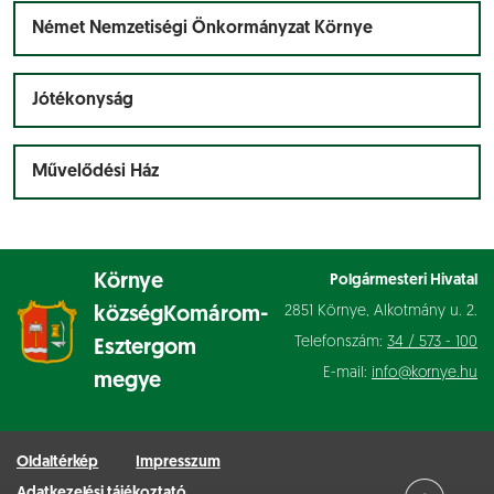
Német Nemzetiségi Önkormányzat Környe
Jótékonyság
Művelődési Ház
Környe
Polgármesteri Hivatal
2851 Környe, Alkotmány u. 2.
község
Komárom-
Telefonszám:
34 / 573 - 100
Esztergom
E-mail:
info@kornye.hu
megye
Oldaltérkép
Impresszum
Adatkezelési tájékoztató