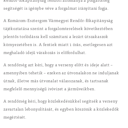
Rendőr-főkapitányság rendőri állománya a polgárőrség
segítségét is igénybe véve a forgalmat irányítani fogja.
A Komárom-Esztergom Vármegyei Rendőr-főkapitányság
tájékoztatása szerint a forgalomterelések következtében
jelentős torlódásra kell számítani a lezárt útszakaszok
környezetében is. A fentiek miatt 1 órás, esetlegesen azt
meghaladó idejű várakozás is előfordulhat.
A rendőrség azt kéri, hogy a verseny előtt és ideje alatt –
amennyiben tehetik – ezeken az útvonalakon ne induljanak
útnak, illetve más útvonalat válasszanak, és tartsanak
megfelelő mennyiségű ivóvizet a járműveikben.
A rendőrség kéri, hogy közlekedésükkel segítsék a verseny
zavartalan lebonyolítását, és egyben köszönik a közlekedők
megértését.