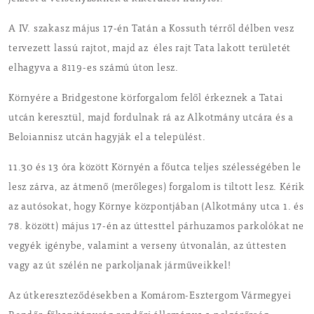
A IV. szakasz május 17-én Tatán a Kossuth térről délben vesz
tervezett lassú rajtot, majd az éles rajt Tata lakott területét
elhagyva a 8119-es számú úton lesz.
Környére a Bridgestone körforgalom felől érkeznek a Tatai
utcán keresztül, majd fordulnak rá az Alkotmány utcára és a
Beloiannisz utcán hagyják el a települést.
11.30 és 13 óra között Környén a főutca teljes szélességében le
lesz zárva, az átmenő (merőleges) forgalom is tiltott lesz. Kérik
az autósokat, hogy Környe központjában (Alkotmány utca 1. és
78. között) május 17-én az úttesttel párhuzamos parkolókat ne
vegyék igénybe, valamint a verseny útvonalán, az úttesten
vagy az út szélén ne parkoljanak járműveikkel!
Az útkereszteződésekben a Komárom-Esztergom Vármegyei