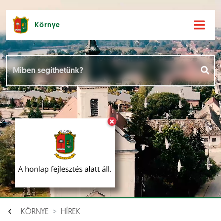
Környe
Hírek [
]
Események [
]
×
Dokumentumok [
]
Aloldalak [
]
KÖRNYE
HÍREK