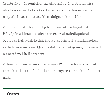
Csütörtökön és pénteken az Alkotmány és a Beloiannisz
utcában két aszfaltszakaszt marnak ki, hétfőn és kedden
nagyjából 100 tonna aszfaltot dolgoznak majd be.
A munkálatok ideje alatt jelzőőr irányítja a forgalmat.
Hétvégén a kimart felületeken és az aknafedlapoknál
óvatosan kell közlekedni, illetve az érintett útszakaszokon –
várhatóan – március 25-én, a délutáni órákig megnövekedett
menetidővel kell tervezni.
A Tour de Hongrie mezőnye május 17-én – a tervek szerint
12.30 körül – Tata felől érkezik Környére és Kecskéd felé tart
majd.
Összes