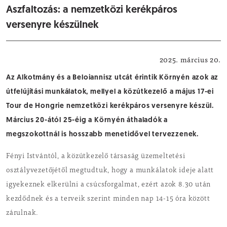
Aszfaltozás: a nemzetközi kerékpáros
versenyre készülnek
Közlekedés
2025. március 20.
Az Alkotmány és a Beloiannisz utcát érintik Környén azok az
útfelújítási munkálatok, mellyel a közútkezelő a május 17-ei
Tour de Hongrie nemzetközi kerékpáros versenyre készül.
Március 20-ától 25-éig a Környén áthaladók a
megszokottnál is hosszabb menetidővel tervezzenek.
Fényi Istvántól, a közútkezelő társaság üzemeltetési
osztályvezetőjétől megtudtuk, hogy a munkálatok ideje alatt
igyekeznek elkerülni a csúcsforgalmat, ezért azok 8.30 után
kezdődnek és a terveik szerint minden nap 14-15 óra között
zárulnak.