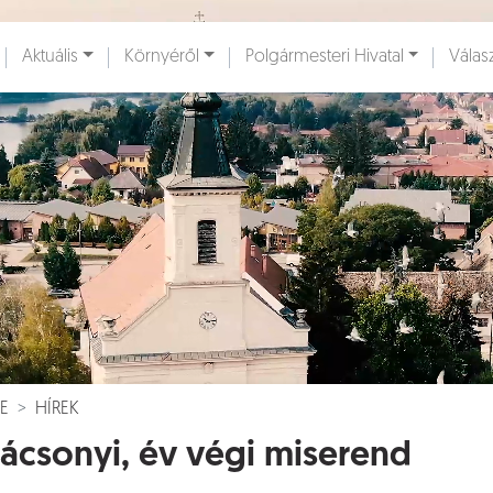
Ugrás a fő tartalomhoz
Aktuális
Környéről
Polgármesteri Hivatal
Válas
ények [
]
Dokumentumok [
]
E
HÍREK
ácsonyi, év végi miserend