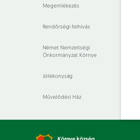
Megemlékezés
Rendőrségi felhívás
Német Nemzetiségi
Önkormányzat Környe
Jótékonyság
Művelődési Ház
Környe község