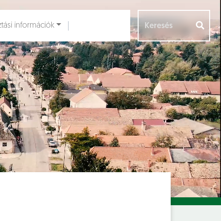
ztási információk
Aloldalak [
]