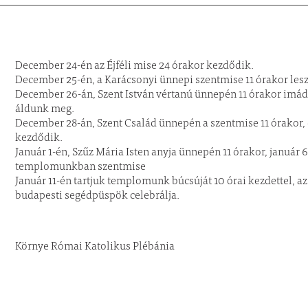
December 24-én az Éjféli mise 24 órakor kezdődik.
December 25-én, a Karácsonyi ünnepi szentmise 11 órakor lesz
December 26-án, Szent István vértanú ünnepén 11 órakor imá
áldunk meg.
December 28-án, Szent Család ünnepén a szentmise 11 órakor, 
kezdődik.
Január 1-én, Szűz Mária Isten anyja ünnepén 11 órakor, január 
templomunkban szentmise
Január 11-én tartjuk templomunk búcsúját 10 órai kezdettel, 
budapesti segédpüspök celebrálja.
Környe Római Katolikus Plébánia