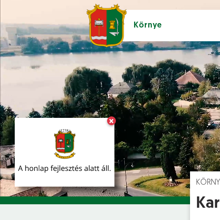
Környe
×
Hírek [
]
Esem
KÖRNY
Kar