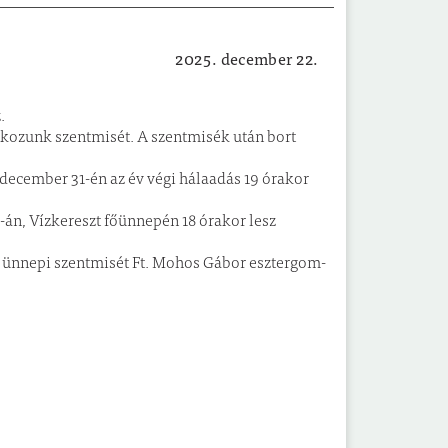
2025. december 22.
Vallás
.
dkozunk szentmisét. A szentmisék után bort
december 31-én az év végi hálaadás 19 órakor
6-án, Vízkereszt főünnepén 18 órakor lesz
az ünnepi szentmisét Ft. Mohos Gábor esztergom-