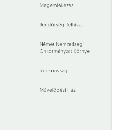
Megemlékezés
Rendőrségi felhívás
Német Nemzetiségi
Önkormányzat Környe
Jótékonyság
Művelődési Ház