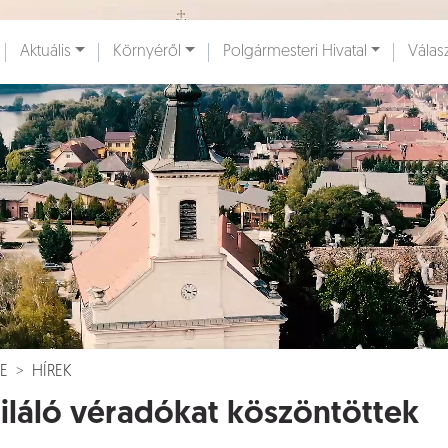
Ugrás a fő tartalomhoz
Aktuális
Környéről
Polgármesteri Hivatal
Válas
ények [
]
Dokumentumok [
]
E
HÍREK
iláló véradókat köszöntöttek