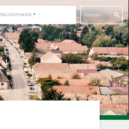
ztási információk
Aloldalak [
]