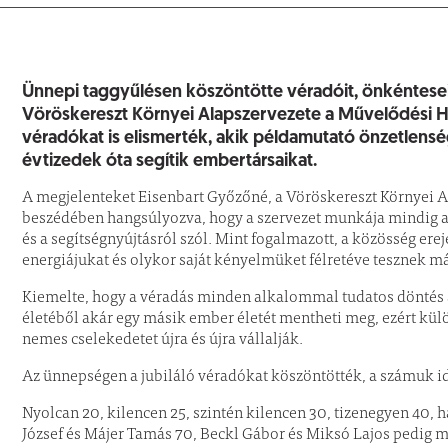
Ünnepi taggyűlésen köszöntötte véradóit, önkéntesei
Vöröskereszt Környei Alapszervezete a Művelődési H
véradókat is elismerték, akik példamutató önzetlensé
évtizedek óta segítik embertársaikat.
A megjelenteket Eisenbart Győzőné, a Vöröskereszt Környei 
beszédében hangsúlyozva, hogy a szervezet munkája mindig az
és a segítségnyújtásról szól. Mint fogalmazott, a közösség ere
energiájukat és olykor saját kényelmüket félretéve tesznek m
Kiemelte, hogy a véradás minden alkalommal tudatos döntés a 
életéből akár egy másik ember életét mentheti meg, ezért különö
nemes cselekedetet újra és újra vállalják.
Az ünnepségen a jubiláló véradókat köszöntötték, a számuk id
Nyolcan 20, kilencen 25, szintén kilencen 30, tizenegyen 40,
József és Májer Tamás 70, Beckl Gábor és Miksó Lajos pedig m