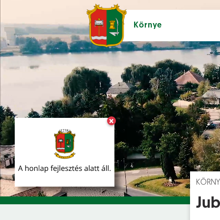
Környe
×
Hírek [
]
Esem
KÖRNY
Jub