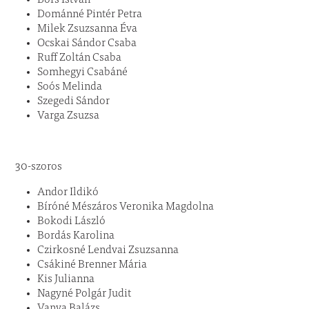
Dománné Pintér Petra
Milek Zsuzsanna Éva
Ocskai Sándor Csaba
Ruff Zoltán Csaba
Somhegyi Csabáné
Soós Melinda
Szegedi Sándor
Varga Zsuzsa
30-szoros
Andor Ildikó
Bíróné Mészáros Veronika Magdolna
Bokodi László
Bordás Karolina
Czirkosné Lendvai Zsuzsanna
Csákiné Brenner Mária
Kis Julianna
Nagyné Polgár Judit
Vanya Balázs