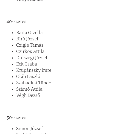
40-szeres
Barta Gizella
Bíró József
Czigle Tamás
Czirkos Attila
Diószegi József
Eck Csaba
Krupánszky Imre
Oláh László
Szabadkai Tünde
Szántó Attila
Végh Dezső
50-szeres
Simon József