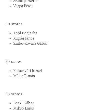
Szabó Józsefné
Varga Péter
60-szoros
Kohl Boglárka
Kugler János
Szabó-Kovács Gábor
70-szeres
Kolozsvári József
Májer Tamás
80-szoros
Beckl Gábor
Miksó Lajos