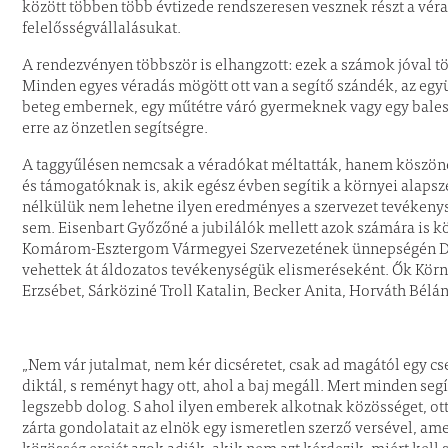
között többen több évtizede rendszeresen vesznek részt a vér
felelősségvállalásukat.
A rendezvényen többször is elhangzott: ezek a számok jóval tö
Minden egyes véradás mögött ott van a segítő szándék, az egy
beteg embernek, egy műtétre váró gyermeknek vagy egy bales
erre az önzetlen segítségre.
A taggyűlésen nemcsak a véradókat méltatták, hanem köszö
és támogatóknak is, akik egész évben segítik a környei alaps
nélkülük nem lehetne ilyen eredményes a szervezet tevékenys
sem. Eisenbart Győzőné a jubilálók mellett azok számára is kö
Komárom-Esztergom Vármegyei Szervezetének ünnepségén Dr.
vehettek át áldozatos tevékenységük elismeréseként. Ők Kör
Erzsébet, Sárköziné Troll Katalin, Becker Anita, Horváth Bélá
„Nem vár jutalmat, nem kér dicséretet, csak ad magától egy cs
diktál, s reményt hagy ott, ahol a baj megáll. Mert minden seg
legszebb dolog. S ahol ilyen emberek alkotnak közösséget, ott a
zárta gondolatait az elnök egy ismeretlen szerző versével, a