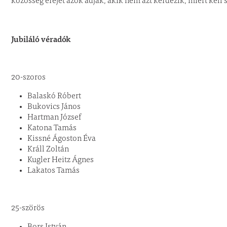
közösség erejét azok adják, akik nem azt kérdezik, miért kell
Jubiláló véradók
20-szoros
Balaskó Róbert
Bukovics János
Hartman József
Katona Tamás
Kissné Ágoston Éva
Králl Zoltán
Kugler Heitz Ágnes
Lakatos Tamás
25-szörös
Bors István