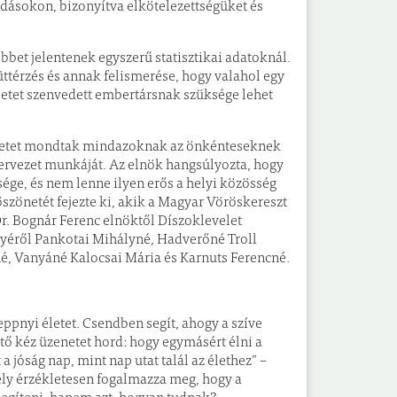
adásokon, bizonyítva elkötelezettségüket és
bbet jelentenek egyszerű statisztikai adatoknál.
üttérzés és annak felismerése, hogy valahol egy
etet szenvedett embertársnak szüksége lehet
netet mondtak mindazoknak az önkénteseknek
zervezet munkáját. Az elnök hangsúlyozta, hogy
ége, és nem lenne ilyen erős a helyi közösség
szönetét fejezte ki, akik a Magyar Vöröskereszt
 Bognár Ferenc elnöktől Díszoklevelet
nyéről Pankotai Mihályné, Hadverőné Troll
né, Vanyáné Kalocsai Mária és Karnuts Ferencné.
eppnyi életet. Csendben segít, ahogy a szíve
ítő kéz üzenetet hord: hogy egymásért élni a
 jóság nap, mint nap utat talál az élethez” –
mely érzékletesen fogalmazza meg, hogy a