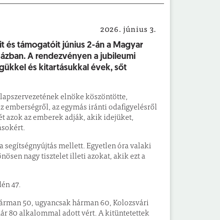
2026. június 3.
Helyi hírek
t és támogatóit június 2-án a Magyar
ázban. A rendezvényen a jubileumi
gükkel és kitartásukkal évek, sőt
Alapszervezetének elnöke köszöntötte,
 emberségről, az egymás iránti odafigyelésről
jét azok az emberek adják, akik idejüket,
ásokért.
segítségnyújtás mellett. Egyetlen óra valaki
sen nagy tisztelet illeti azokat, akik ezt a
én 47.
 hárman 50, ugyancsak hárman 60, Kolozsvári
ár 80 alkalommal adott vért. A kitüntetettek