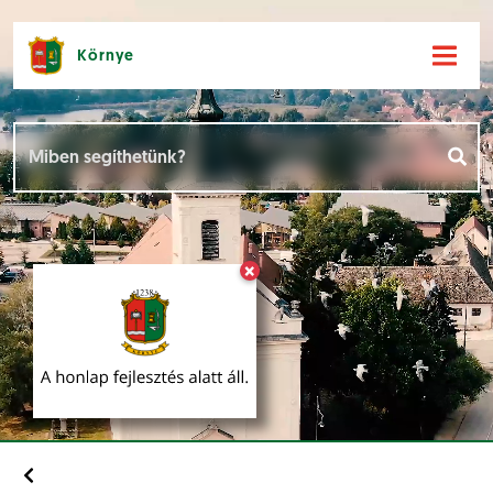
Környe
Hírek [
]
Események [
]
×
Dokumentumok [
]
Aloldalak [
]