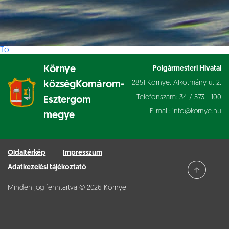
Tó
Környe
Polgármesteri Hivatal
2851 Környe, Alkotmány u. 2.
község
Komárom-
Telefonszám:
34 / 573 - 100
Esztergom
E-mail:
info@kornye.hu
megye
Oldaltérkép
Impresszum
Adatkezelési tájékoztató
Minden jog fenntartva © 2026 Környe