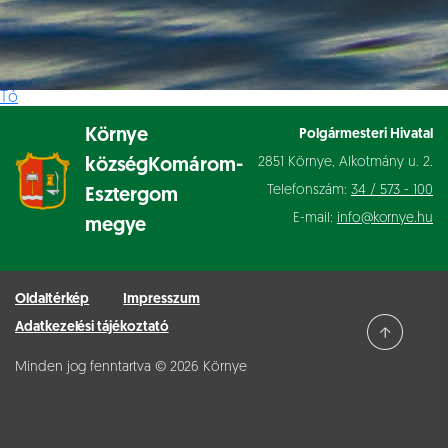
Tó
Környe
Polgármesteri Hivatal
2851 Környe, Alkotmány u. 2.
község
Komárom-
Telefonszám:
34 / 573 - 100
Esztergom
E-mail:
info@kornye.hu
megye
Oldaltérkép
Impresszum
Adatkezelési tájékoztató
Minden jog fenntartva © 2026 Környe