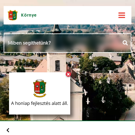
Környe
Hírek [
]
Események [
]
×
Dokumentumok [
]
Aloldalak [
]