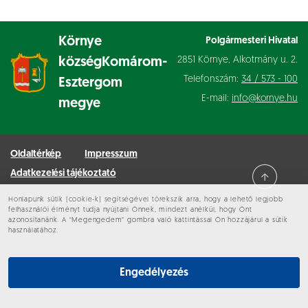
Környe
Polgármesteri Hivatal
2851 Környe, Alkotmány u. 2.
község
Komárom-
Telefonszám:
34 / 573 - 100
Esztergom
E-mail:
info@kornye.hu
megye
Oldaltérkép
Impresszum
Adatkezelési tájékoztató
Honlapunk sütik (cookie-k) segítségével törekszik arra, hogy a lehető legjobb
Minden jog fenntartva © 2026 Környe
felhasználói élményt tudja nyújtani Önnek, mindezt anélkül, hogy Önt
azonosítanánk. A “Megengedem” gombra való kattintással Ön hozzájárul a sütik
használatához.
Engedélyezés