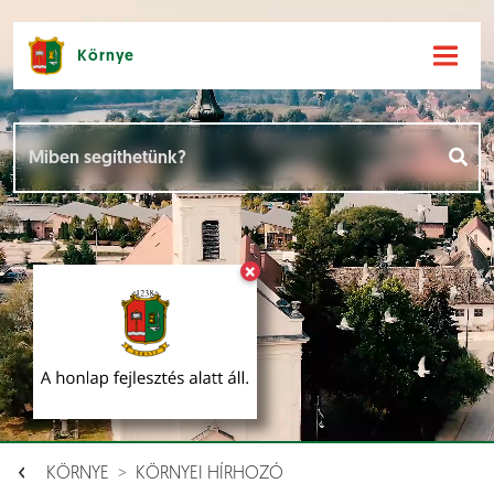
Környe
Hírek [
]
Események [
]
×
Dokumentumok [
]
Aloldalak [
]
KÖRNYE
KÖRNYEI HÍRHOZÓ