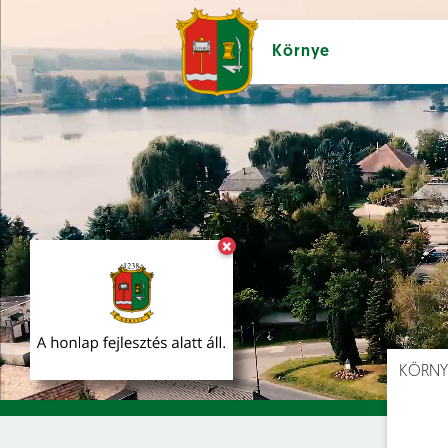
Környe
×
Hírek [
]
Esem
KÖRNY