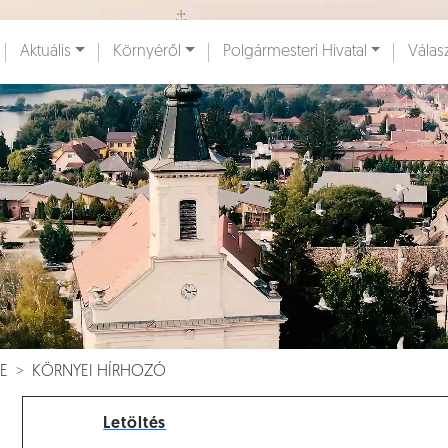
Ugrás a fő tartalomhoz
Aktuális
Környéről
Polgármesteri Hivatal
Válas
ények [
]
Dokumentumok [
]
E
KÖRNYEI HÍRHOZÓ
Letöltés