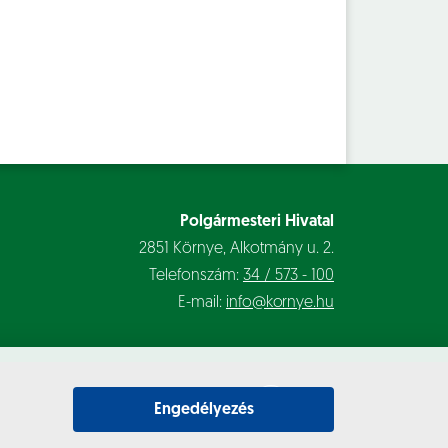
Polgármesteri Hivatal
2851 Környe, Alkotmány u. 2.
Telefonszám:
34 / 573 - 100
E-mail:
info@kornye.hu
Engedélyezés