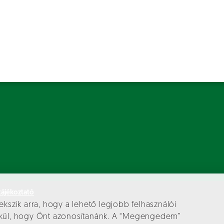
tájékoztató
ekszik arra, hogy a lehető legjobb felhasználói
élkül, hogy Önt azonosítanánk. A “Megengedem”