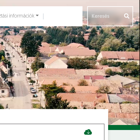
ztási információk
Aloldalak [
]