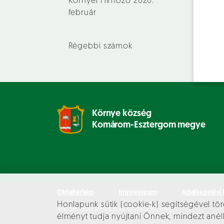
Környei Hírhozó 2026.
február
Régebbi számok
Környe község
Komárom-Esztergom megye
Oldaltérkép
Impresszum
Adatkezelési 
Honlapunk sütik (cookie-k) segítségével tör
Minden jog fenntartva © 2026 Környe
élményt tudja nyújtani Önnek, mindezt an